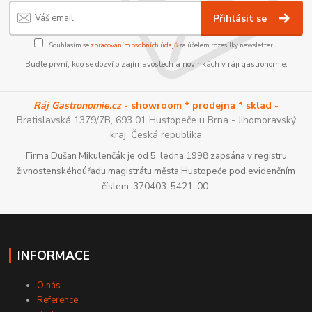
Přihlásit se
Souhlasím se
zpracováním osobních údajů
za účelem rozesílky newsletteru.
Buďte první, kdo se dozví o zajímavostech a novinkách v ráji gastronomie.
Ráj Gastronomie.cz
- showroom * prodejna * sklad
-
Bratislavská 1379/7B, 693 01 Hustopeče u Brna - Jihomoravský
kraj, Česká republika
Firma Dušan Mikulenčák je od 5. ledna 1998 zapsána v registru
živnostenskéhoúřadu magistrátu města Hustopeče pod evidenčním
číslem: 370403-5421-00.
INFORMACE
O nás
Reference