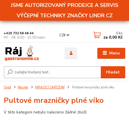
JSME AUTORIZOVANÝ PRODEJCE A SERVIS
VÝČEPNÍ TECHNIKY ZNAČKY LINDR CZ
0
ks
+420 732 56 46 44
CZK
za
0,00 Kč
PO - PÁ: 8:00 - 15:00 hodin
Menu
Hledat
Úvod
Nosreti
MRAZICÍ ZAŘÍZENÍ
Pultové mrazničky plné víko
Pultové mrazničky plné víko
V této kategorii nebylo nalezeno žádné zboží.