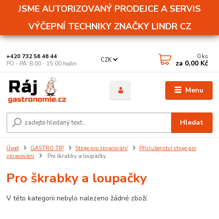
JSME AUTORIZOVANÝ PRODEJCE A SERVIS
VÝČEPNÍ TECHNIKY ZNAČKY LINDR CZ
0
ks
+420 732 56 46 44
CZK
za
0,00 Kč
PO - PÁ: 8:00 - 15:00 hodin
Menu
Hledat
Úvod
GASTRO TIP
Stroje pro zpracování
Příslušenství stroje pro
zpracování
Pro škrabky a loupačky
Pro škrabky a loupačky
V této kategorii nebylo nalezeno žádné zboží.