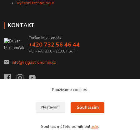
Výčepní technologie
KONTAKT
Dušan Mikulenčák
+420 732 56 46 44
PO - PÁ: 8:00 - 15:00 hodin
info@rajgastronomie.cz
Používáme cookies.
Upravit sběr cookies.
Souhlasím
Nastavení
Copyright © 2026 Ráj Gastronomie.cz
Souhlas můžete odmítnout
zde
.
Vytvořeno na
Eshop-rychle.cz