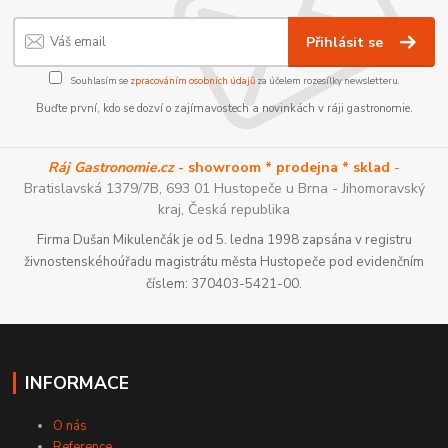
Přihlásit se
Souhlasím se
zpracováním osobních údajů
za účelem rozesílky newsletteru.
Buďte první, kdo se dozví o zajímavostech a novinkách v ráji gastronomie.
Ráj Gastronomie.cz
- showroom * prodejna * sklad
-
Bratislavská 1379/7B, 693 01 Hustopeče u Brna - Jihomoravský
kraj, Česká republika
Firma Dušan Mikulenčák je od 5. ledna 1998 zapsána v registru
živnostenskéhoúřadu magistrátu města Hustopeče pod evidenčním
číslem: 370403-5421-00.
INFORMACE
O nás
Reference