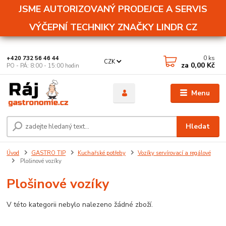
JSME AUTORIZOVANÝ PRODEJCE A SERVIS
VÝČEPNÍ TECHNIKY ZNAČKY LINDR CZ
0
ks
+420 732 56 46 44
CZK
za
0,00 Kč
PO - PÁ: 8:00 - 15:00 hodin
Menu
Hledat
Úvod
GASTRO TIP
Kuchařské potřeby
Vozíky servírovací a regálové
Plošinové vozíky
Plošinové vozíky
V této kategorii nebylo nalezeno žádné zboží.