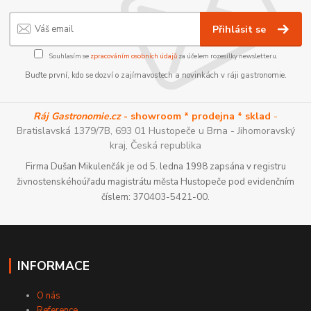
Přihlásit se
Souhlasím se
zpracováním osobních údajů
za účelem rozesílky newsletteru.
Buďte první, kdo se dozví o zajímavostech a novinkách v ráji gastronomie.
Ráj Gastronomie.cz
- showroom * prodejna * sklad
-
Bratislavská 1379/7B, 693 01 Hustopeče u Brna - Jihomoravský
kraj, Česká republika
Firma Dušan Mikulenčák je od 5. ledna 1998 zapsána v registru
živnostenskéhoúřadu magistrátu města Hustopeče pod evidenčním
číslem: 370403-5421-00.
INFORMACE
O nás
Reference