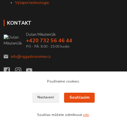
Výčepní technologie
KONTAKT
Dušan Mikulenčák
+420 732 56 46 44
PO - PÁ: 8:00 - 15:00 hodin
info@rajgastronomie.cz
Používáme cookies.
Upravit sběr cookies.
Souhlasím
Nastavení
Copyright © 2026 Ráj Gastronomie.cz
Souhlas můžete odmítnout
zde
.
Vytvořeno na
Eshop-rychle.cz