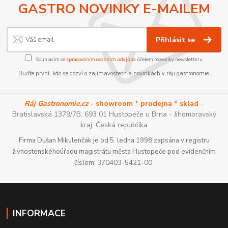
GASTRO NOVINKY E-MAILEM
Přihlásit se
Souhlasím se
zpracováním osobních údajů
za účelem rozesílky newsletteru.
Buďte první, kdo se dozví o zajímavostech a novinkách v ráji gastronomie.
Ráj Gastronomie.cz
- showroom * prodejna * sklad
-
Bratislavská 1379/7B, 693 01 Hustopeče u Brna - Jihomoravský
kraj, Česká republika
Firma Dušan Mikulenčák je od 5. ledna 1998 zapsána v registru
živnostenskéhoúřadu magistrátu města Hustopeče pod evidenčním
číslem: 370403-5421-00.
INFORMACE