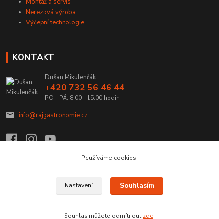
Montáž a servis
Nerezová výroba
Výčepní technologie
KONTAKT
Dušan Mikulenčák
+420 732 56 46 44
PO - PÁ: 8:00 - 15:00 hodin
info@rajgastronomie.cz
Používáme cookies.
Upravit sběr cookies.
Souhlasím
Nastavení
Copyright © 2026 Ráj Gastronomie.cz
Souhlas můžete odmítnout
zde
.