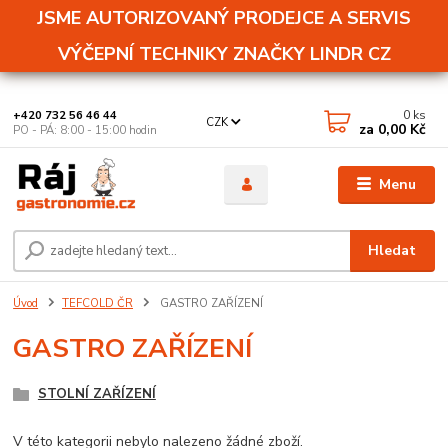
JSME AUTORIZOVANÝ PRODEJCE A SERVIS
VÝČEPNÍ TECHNIKY ZNAČKY LINDR CZ
0
ks
+420 732 56 46 44
CZK
za
0,00 Kč
PO - PÁ: 8:00 - 15:00 hodin
Menu
Hledat
Úvod
TEFCOLD ČR
GASTRO ZAŘÍZENÍ
GASTRO ZAŘÍZENÍ
STOLNÍ ZAŘÍZENÍ
V této kategorii nebylo nalezeno žádné zboží.