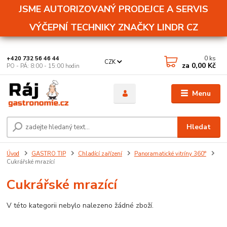
JSME AUTORIZOVANÝ PRODEJCE A SERVIS
VÝČEPNÍ TECHNIKY ZNAČKY LINDR CZ
0
ks
+420 732 56 46 44
CZK
za
0,00 Kč
PO - PÁ: 8:00 - 15:00 hodin
Menu
Hledat
Úvod
GASTRO TIP
Chladící zařízení
Panoramatické vitríny 360°
Cukrářské mrazící
Cukrářské mrazící
V této kategorii nebylo nalezeno žádné zboží.