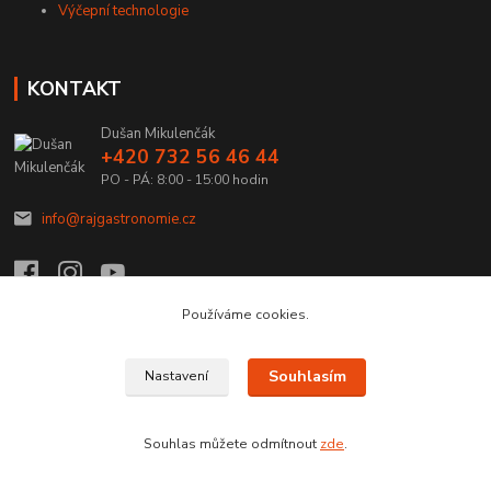
Výčepní technologie
KONTAKT
Dušan Mikulenčák
+420 732 56 46 44
PO - PÁ: 8:00 - 15:00 hodin
info@rajgastronomie.cz
Používáme cookies.
Upravit sběr cookies.
Souhlasím
Nastavení
Copyright © 2026 Ráj Gastronomie.cz
Souhlas můžete odmítnout
zde
.
Vytvořeno na
Eshop-rychle.cz