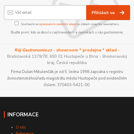
Přihlásit se
Souhlasím se
zpracováním osobních údajů
za účelem rozesílky newsletteru.
Buďte první, kdo se dozví o zajímavostech a novinkách v ráji gastronomie.
Ráj Gastronomie.cz
- showroom * prodejna * sklad
-
Bratislavská 1379/7B, 693 01 Hustopeče u Brna - Jihomoravský
kraj, Česká republika
Firma Dušan Mikulenčák je od 5. ledna 1998 zapsána v registru
živnostenskéhoúřadu magistrátu města Hustopeče pod evidenčním
číslem: 370403-5421-00.
INFORMACE
O nás
Reference