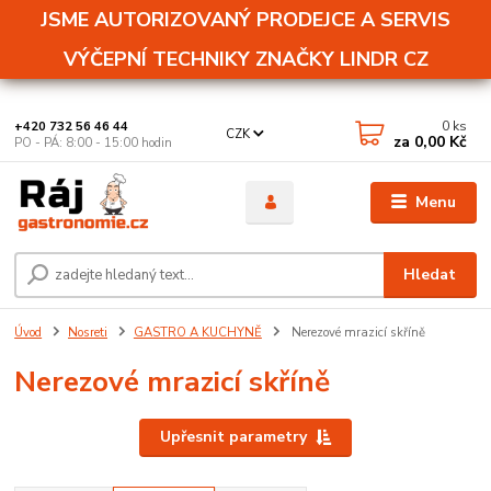
JSME AUTORIZOVANÝ PRODEJCE A SERVIS
VÝČEPNÍ TECHNIKY ZNAČKY LINDR CZ
0
ks
+420 732 56 46 44
CZK
za
0,00 Kč
PO - PÁ: 8:00 - 15:00 hodin
Menu
Hledat
Úvod
Nosreti
GASTRO A KUCHYNĚ
Nerezové mrazicí skříně
Nerezové mrazicí skříně
Upřesnit parametry