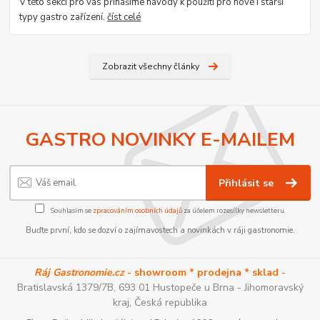
V této sekci pro vás přinášíme návody k použití pro nové i starší
typy gastro zařízení.
číst celé
Zobrazit všechny články
GASTRO NOVINKY E-MAILEM
Přihlásit se
Souhlasím se
zpracováním osobních údajů
za účelem rozesílky newsletteru.
Buďte první, kdo se dozví o zajímavostech a novinkách v ráji gastronomie.
Ráj Gastronomie.cz
- showroom * prodejna * sklad
-
Bratislavská 1379/7B, 693 01 Hustopeče u Brna - Jihomoravský
kraj, Česká republika