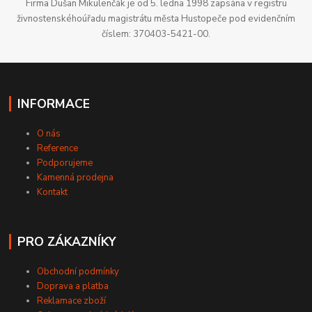
Firma Dušan Mikulenčák je od 5. ledna 1998 zapsána v registru
živnostenskéhoúřadu magistrátu města Hustopeče pod evidenčním
číslem: 370403-5421-00.
INFORMACE
O nás
Reference
Podporujeme
Kamenná prodejna
Kontakt
PRO ZÁKAZNÍKY
Obchodní podmínky
Doprava a platba
Reklamace zboží