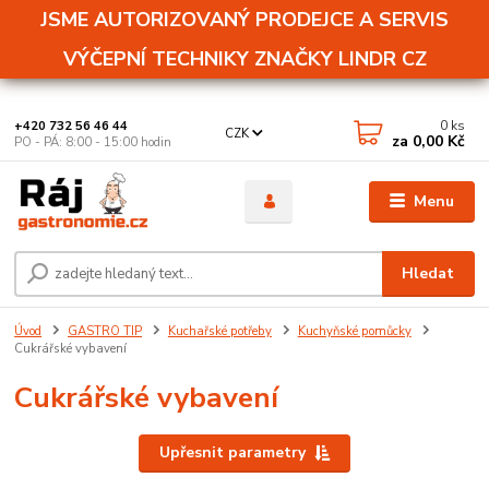
JSME AUTORIZOVANÝ PRODEJCE A SERVIS
VÝČEPNÍ TECHNIKY ZNAČKY LINDR CZ
0
ks
+420 732 56 46 44
CZK
za
0,00 Kč
PO - PÁ: 8:00 - 15:00 hodin
Menu
Hledat
Úvod
GASTRO TIP
Kuchařské potřeby
Kuchyňské pomůcky
Cukrářské vybavení
Cukrářské vybavení
Upřesnit parametry