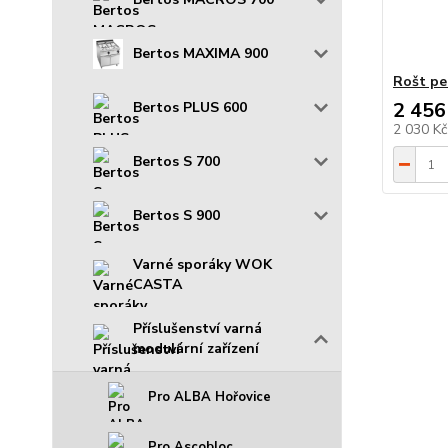
Bertos MAXIMA 900
Rošt pe
2 456
Bertos PLUS 600
2 030 K
Bertos S 700
Bertos S 900
Varné sporáky WOK
CASTA
Příslušenství varná
modulární zařízení
Pro ALBA Hořovice
Pro Ascobloc