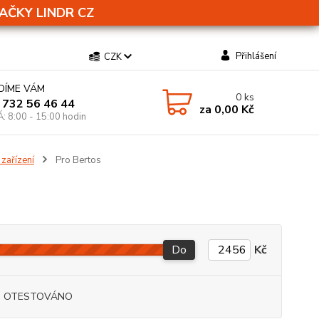
AČKY LINDR CZ
Přihlášení
CZK
DÍME VÁM
0
ks
 732 56 46 44
za
0,00 Kč
Á: 8:00 - 15:00 hodin
 zařízení
Pro Bertos
Do
Kč
I OTESTOVÁNO