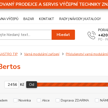
OVANÝ PRODEJCE A SERVIS VÝČEPNÍ TECHNIKY ZN
VNA VÝČEPŮ
BAZAR
KONTAKT
RADY | NÁVODY | KATALOGY
PORA
Hledat
+420
PO - P
GASTRO TIP
Varná modulární zařízení
Příslušenství varná modulární
Bertos
Kč
Od
adem
Novinka
Akce
Doprava ZDARMA
NÁM