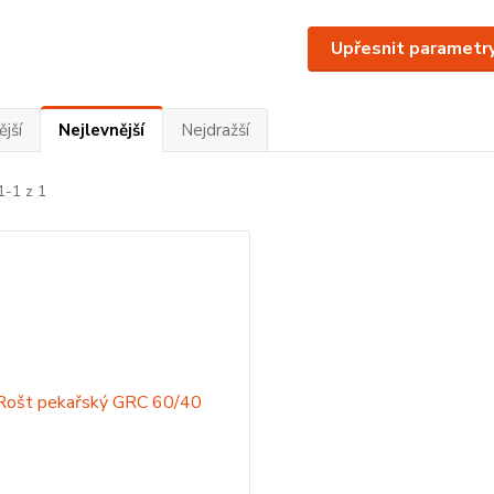
Upřesnit parametr
jší
Nejlevnější
Nejdražší
1-1 z 1