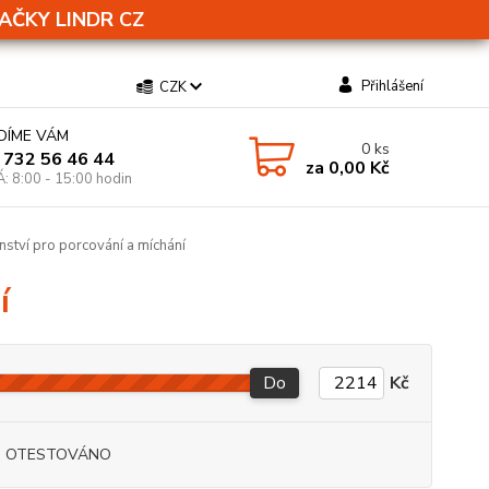
AČKY LINDR CZ
Přihlášení
CZK
DÍME VÁM
0
ks
 732 56 46 44
za
0,00 Kč
Á: 8:00 - 15:00 hodin
nství pro porcování a míchání
í
Do
Kč
I OTESTOVÁNO