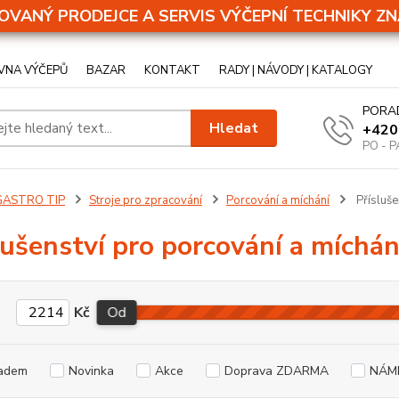
OVANÝ PRODEJCE A SERVIS VÝČEPNÍ TECHNIKY ZN
VNA VÝČEPŮ
BAZAR
KONTAKT
RADY | NÁVODY | KATALOGY
PORA
Hledat
+420
PO - P
GASTRO TIP
Stroje pro zpracování
Porcování a míchání
Přísluše
lušenství pro porcování a míchán
Kč
Od
adem
Novinka
Akce
Doprava ZDARMA
NÁM