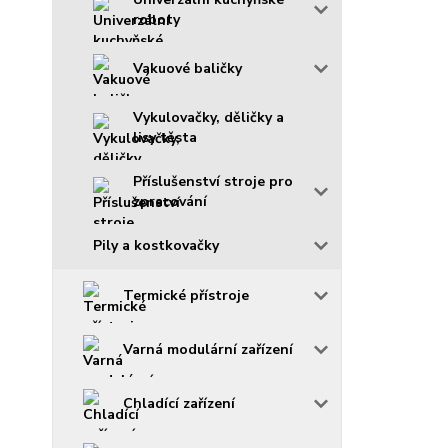
roboty
Vakuové baličky
Vykulovačky, děličky a
lisy těsta
Příslušenství stroje pro
zpracování
Pily a kostkovačky
Termické přístroje
Varná modulární zařízení
Chladící zařízení