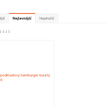
jší
Nejlevnější
Nejdražší
1-1 z 1