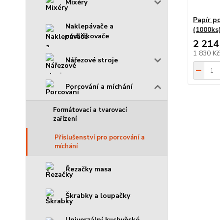
Mixéry
Papír p
Naklepávače a
(1000ks
nudličkovače
2 214
1 830 K
Nářezové stroje
Porcování a míchání
Formátovací a tvarovací
zařízení
Příslušenství pro porcování a
míchání
Řezačky masa
Škrabky a loupačky
Univerzální kuchyňské