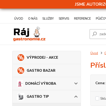
JSME AUTORIZ
ÚVOD
O NÁS
SLUŽBY
SERVIS
REFERENCE
PŮJČO
Úvod
VÝPRODEJ - AKCE
Přís
GASTRO BAZAR
Cena:
DOMÁCÍ VÝROBA
GASTRO TIP
Skl