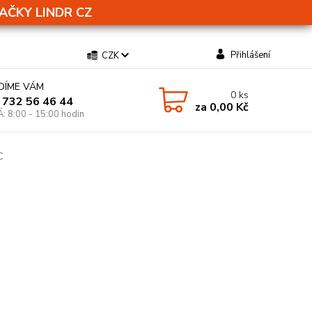
AČKY LINDR CZ
Přihlášení
CZK
DÍME VÁM
0
ks
 732 56 46 44
za
0,00 Kč
Á: 8:00 - 15:00 hodin
C