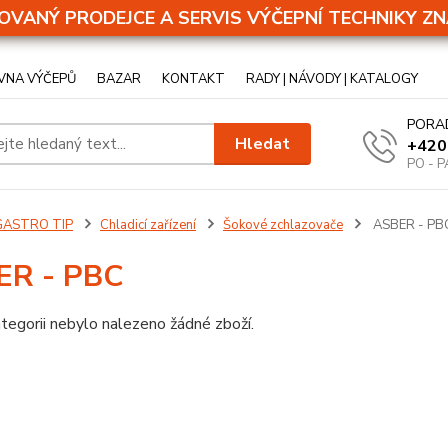
OVANÝ PRODEJCE A SERVIS VÝČEPNÍ TECHNIKY ZN
VNA VÝČEPŮ
BAZAR
KONTAKT
RADY | NÁVODY | KATALOGY
PORA
Hledat
+420
PO - P
GASTRO TIP
Chladicí zařízení
Šokové zchlazovače
ASBER - PB
ER - PBC
tegorii nebylo nalezeno žádné zboží.