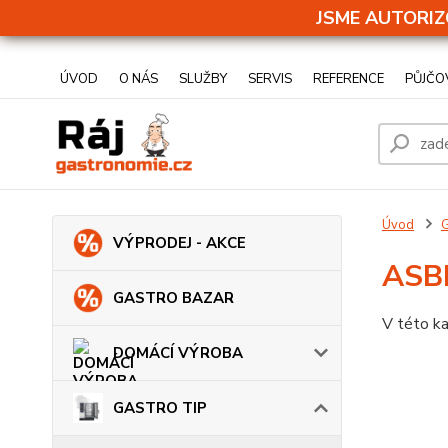
JSME AUTORIZ
ÚVOD
O NÁS
SLUŽBY
SERVIS
REFERENCE
PŮJČO
Úvod
VÝPRODEJ - AKCE
ASB
GASTRO BAZAR
V této ka
DOMÁCÍ VÝROBA
GASTRO TIP