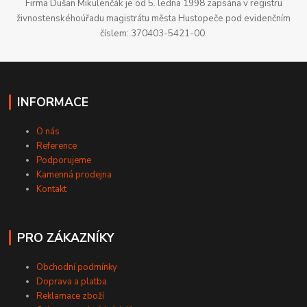
Firma Dušan Mikulenčák je od 5. ledna 1998 zapsána v registru
živnostenskéhoúřadu magistrátu města Hustopeče pod evidenčním
číslem: 370403-5421-00.
INFORMACE
O nás
Reference
Podporujeme
Kamenná prodejna
Kontakt
PRO ZÁKAZNÍKY
Obchodní podmínky
Doprava a platba
Reklamace zboží