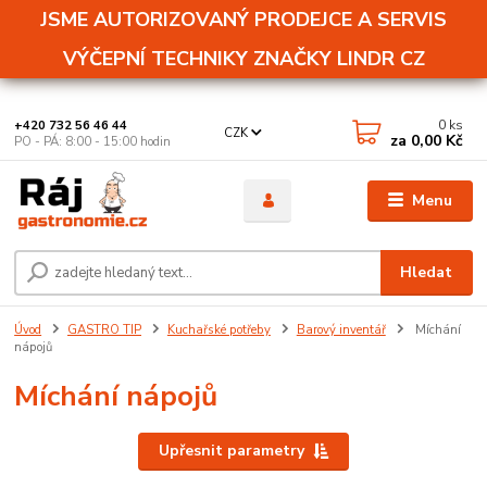
JSME AUTORIZOVANÝ PRODEJCE A SERVIS
VÝČEPNÍ TECHNIKY ZNAČKY LINDR CZ
0
ks
+420 732 56 46 44
CZK
za
0,00 Kč
PO - PÁ: 8:00 - 15:00 hodin
Menu
Hledat
Úvod
GASTRO TIP
Kuchařské potřeby
Barový inventář
Míchání
nápojů
Míchání nápojů
Upřesnit parametry