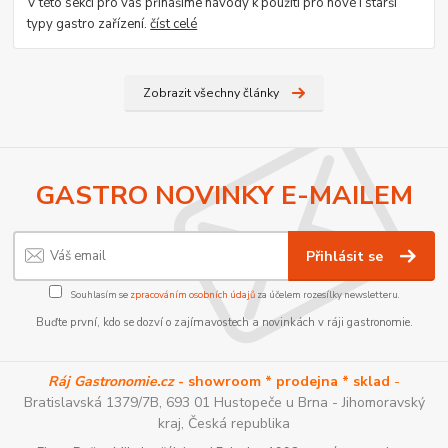
V této sekci pro vás přinášíme návody k použití pro nové i starší
typy gastro zařízení.
číst celé
Zobrazit všechny články
GASTRO NOVINKY E-MAILEM
Přihlásit se
Souhlasím se
zpracováním osobních údajů
za účelem rozesílky newsletteru.
Buďte první, kdo se dozví o zajímavostech a novinkách v ráji gastronomie.
Ráj Gastronomie.cz
- showroom * prodejna * sklad
-
Bratislavská 1379/7B, 693 01 Hustopeče u Brna - Jihomoravský
kraj, Česká republika