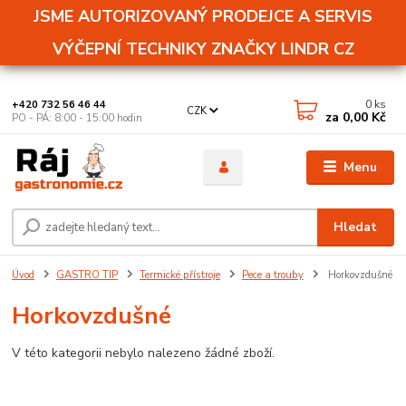
JSME AUTORIZOVANÝ PRODEJCE A SERVIS
VÝČEPNÍ TECHNIKY ZNAČKY LINDR CZ
0
ks
+420 732 56 46 44
CZK
za
0,00 Kč
PO - PÁ: 8:00 - 15:00 hodin
Menu
Hledat
Úvod
GASTRO TIP
Termické přístroje
Pece a trouby
Horkovzdušné
Horkovzdušné
V této kategorii nebylo nalezeno žádné zboží.