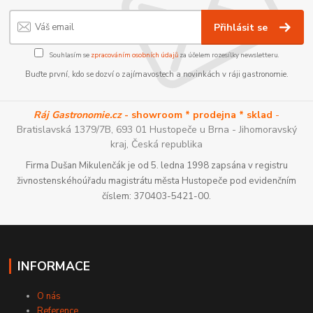
Přihlásit se
Souhlasím se
zpracováním osobních údajů
za účelem rozesílky newsletteru.
Buďte první, kdo se dozví o zajímavostech a novinkách v ráji gastronomie.
Ráj Gastronomie.cz
- showroom * prodejna * sklad
-
Bratislavská 1379/7B, 693 01 Hustopeče u Brna - Jihomoravský
kraj, Česká republika
Firma Dušan Mikulenčák je od 5. ledna 1998 zapsána v registru
živnostenskéhoúřadu magistrátu města Hustopeče pod evidenčním
číslem: 370403-5421-00.
INFORMACE
O nás
Reference