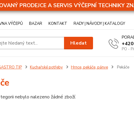
OVANÝ PRODEJCE A SERVIS VÝČEPNÍ TECHNIKY ZN
VNA VÝČEPŮ
BAZAR
KONTAKT
RADY | NÁVODY | KATALOGY
PORA
Hledat
+420
PO - P
GASTRO TIP
Kuchařské potřeby
Hrnce, pekáče, pánve
Pekáče
če
tegorii nebylo nalezeno žádné zboží.