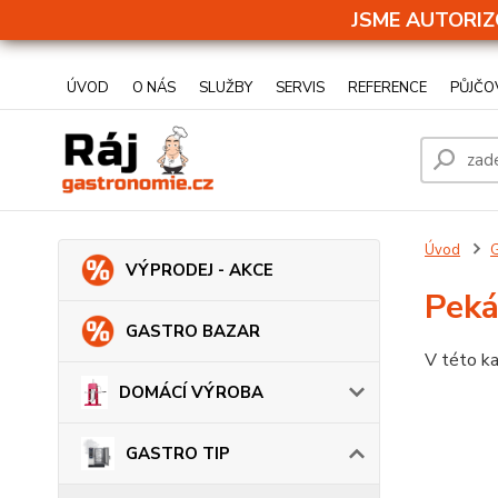
JSME AUTORIZ
ÚVOD
O NÁS
SLUŽBY
SERVIS
REFERENCE
PŮJČO
Úvod
VÝPRODEJ - AKCE
Peká
GASTRO BAZAR
V této ka
DOMÁCÍ VÝROBA
GASTRO TIP