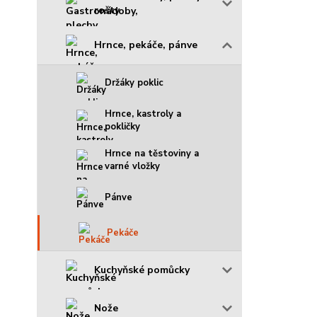
rošty
Hrnce, pekáče, pánve
Držáky poklic
Hrnce, kastroly a
pokličky
Hrnce na těstoviny a
varné vložky
Pánve
Pekáče
Kuchyňské pomůcky
Nože