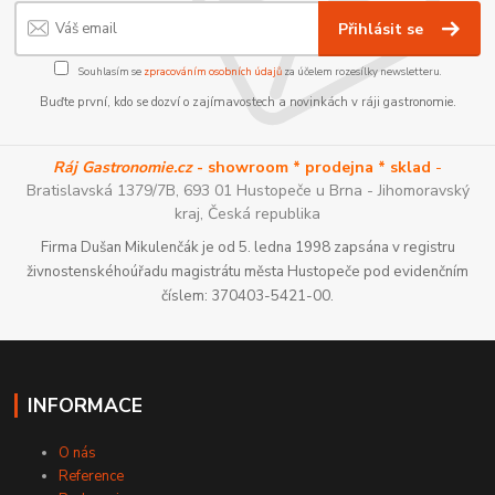
Přihlásit se
Souhlasím se
zpracováním osobních údajů
za účelem rozesílky newsletteru.
Buďte první, kdo se dozví o zajímavostech a novinkách v ráji gastronomie.
Ráj Gastronomie.cz
- showroom * prodejna * sklad
-
Bratislavská 1379/7B, 693 01 Hustopeče u Brna - Jihomoravský
kraj, Česká republika
Firma Dušan Mikulenčák je od 5. ledna 1998 zapsána v registru
živnostenskéhoúřadu magistrátu města Hustopeče pod evidenčním
číslem: 370403-5421-00.
INFORMACE
O nás
Reference