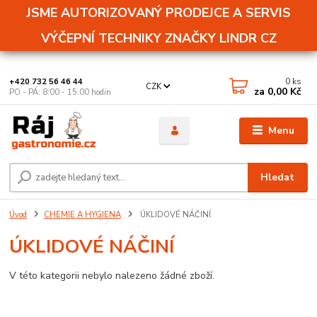
JSME AUTORIZOVANÝ PRODEJCE A SERVIS
VÝČEPNÍ TECHNIKY ZNAČKY LINDR CZ
0
ks
+420 732 56 46 44
CZK
za
0,00 Kč
PO - PÁ: 8:00 - 15:00 hodin
Menu
Hledat
Úvod
CHEMIE A HYGIENA
ÚKLIDOVÉ NÁČINÍ
ÚKLIDOVÉ NÁČINÍ
V této kategorii nebylo nalezeno žádné zboží.