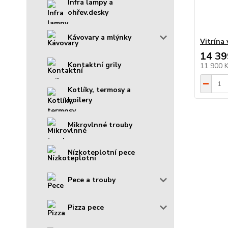
Infra lampy a
ohřev.desky
Kávovary a mlýnky
Vitrína
14 39
Kontaktní grily
11 900 
Kotlíky, termosy a
boilery
Mikrovlnné trouby
Nízkoteplotní pece
Pece a trouby
Pizza pece