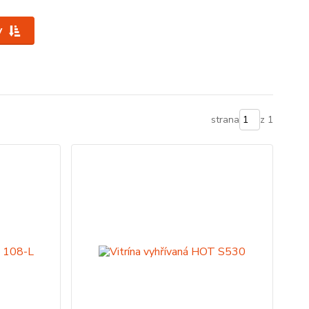
y
strana
z 1