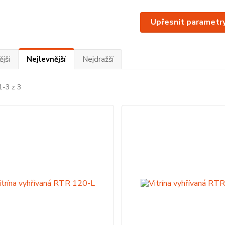
Upřesnit parametr
jší
Nejlevnější
Nejdražší
1-3 z 3