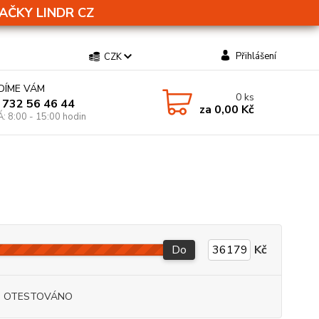
AČKY LINDR CZ
Přihlášení
CZK
DÍME VÁM
0
ks
 732 56 46 44
za
0,00 Kč
Á: 8:00 - 15:00 hodin
Do
Kč
I OTESTOVÁNO