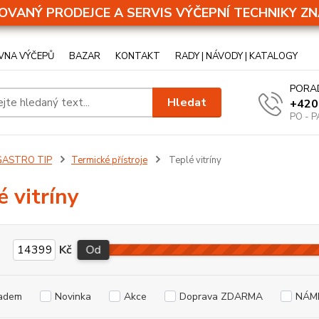
OVANÝ PRODEJCE A SERVIS VÝČEPNÍ TECHNIKY ZN
VNA VÝČEPŮ
BAZAR
KONTAKT
RADY | NÁVODY | KATALOGY
PORA
Hledat
+420
PO - P
GASTRO TIP
Termické přístroje
Teplé vitríny
é vitríny
Kč
Od
adem
Novinka
Akce
Doprava ZDARMA
NÁM