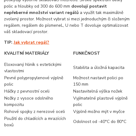
polic a hloubky od 300 do 600 mm
dovolují postavit
nepřeberné množství variant regálů
a využít tak maximálně
zvolený prostor. Možnost vybrat si mezi jednoduchým či složeným
regálem, regálem do písmeneL, U nebo T dovoluje optimalizovat
váš skladovací prostor.
TIP:
Jak vybrat regál?
KVALITNÍ MATERIÁLY
FUNKČNOST
Eloxovaný hliník s estetickými
Stabilita a úložná kapacita
vlastostmi
Pevné polypropylenové výplně
Možnost nastavit polici po
polic
150 mm
Háčky z pevnostní oceli
Nastavitelná výška nožek
Nožky z vysoce odolného
Vyjímatelné plastové výplně
kompozitu
polic
Rohové spojky z nerezové oceli
Výplně možno mýt v myčce
Použití do chladících a mrazících
Odolnost od -40°C do 80°C
boxů