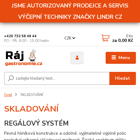
JSME AUTORIZOVANÝ PRODEJCE A SERVIS
VÝČEPNÍ TECHNIKY ZNAČKY LINDR CZ
0
ks
+420 732 56 46 44
CZK
za
0,00 Kč
PO - PÁ: 8:00 - 15:00 hodin
Menu
Hledat
Úvod
SKLADOVÁNÍ
SKLADOVÁNÍ
REGÁLOVÝ SYSTÉM
Pevná hliníková konstrukce a odolné, vyjímatelné výplně polic
poskytují výborné skladovací možnosti. Široké spektrum délky