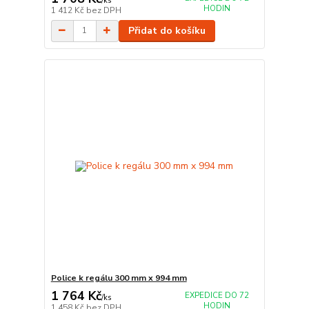
/
ks
HODIN
1 412 Kč
bez DPH
Přidat do košíku
Police k regálu 300 mm x 994 mm
1 764 Kč
EXPEDICE DO 72
/
ks
HODIN
1 458 Kč
bez DPH