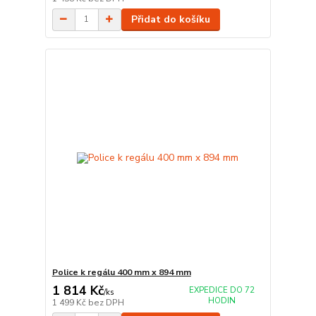
Přidat do košíku
Police k regálu 400 mm x 894 mm
1 814 Kč
EXPEDICE DO 72
/
ks
HODIN
1 499 Kč
bez DPH