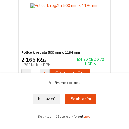
Police k regálu 500 mm x 1194 mm
2 166 Kč
EXPEDICE DO 72
/
ks
HODIN
1 790 Kč
bez DPH
Přidat do košíku
Používáme cookies.
Souhlasím
Nastavení
Souhlas můžete odmítnout
zde
.