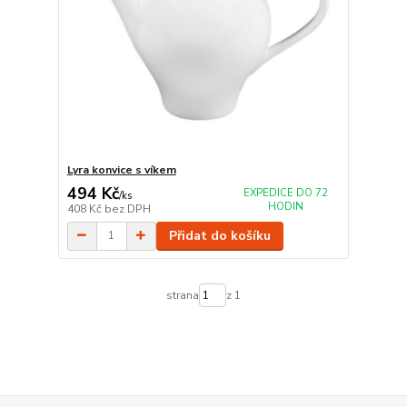
Lyra konvice s víkem
494 Kč
EXPEDICE DO 72
/
ks
HODIN
408 Kč
bez DPH
Přidat do košíku
strana
z 1