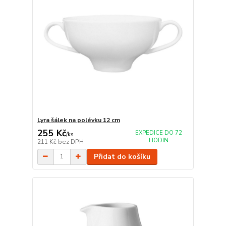
Lyra šálek na polévku 12 cm
255 Kč
EXPEDICE DO 72
/
ks
HODIN
211 Kč
bez DPH
Přidat do košíku