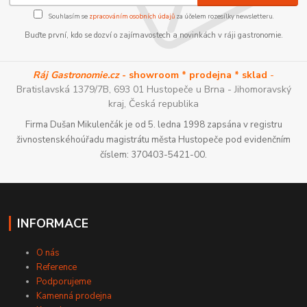
Souhlasím se
zpracováním osobních údajů
za účelem rozesílky newsletteru.
Buďte první, kdo se dozví o zajímavostech a novinkách v ráji gastronomie.
Ráj Gastronomie.cz
- showroom * prodejna * sklad
-
Bratislavská 1379/7B, 693 01 Hustopeče u Brna - Jihomoravský
kraj, Česká republika
Firma Dušan Mikulenčák je od 5. ledna 1998 zapsána v registru
živnostenskéhoúřadu magistrátu města Hustopeče pod evidenčním
číslem: 370403-5421-00.
INFORMACE
O nás
Reference
Podporujeme
Kamenná prodejna