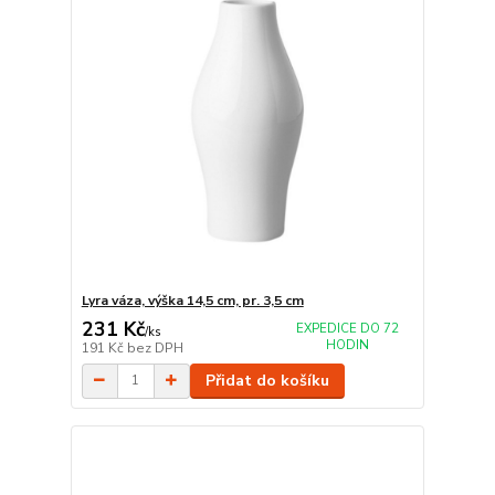
Lyra váza, výška 14,5 cm, pr. 3,5 cm
231 Kč
EXPEDICE DO 72
/
ks
HODIN
191 Kč
bez DPH
Přidat do košíku