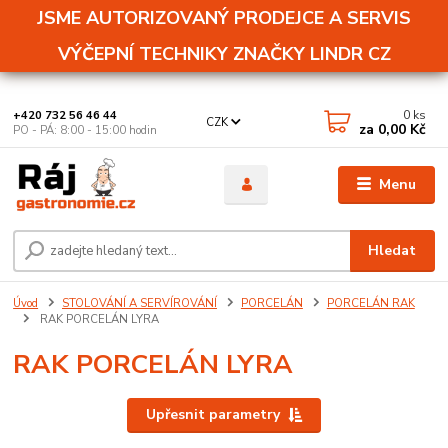
JSME AUTORIZOVANÝ PRODEJCE A SERVIS
VÝČEPNÍ TECHNIKY ZNAČKY LINDR CZ
0
ks
+420 732 56 46 44
CZK
za
0,00 Kč
PO - PÁ: 8:00 - 15:00 hodin
Menu
Hledat
Úvod
STOLOVÁNÍ A SERVÍROVÁNÍ
PORCELÁN
PORCELÁN RAK
RAK PORCELÁN LYRA
RAK PORCELÁN LYRA
Upřesnit parametry