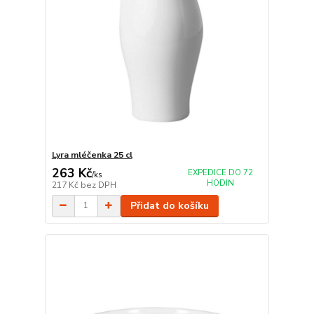
Lyra mléčenka 25 cl
263 Kč
EXPEDICE DO 72
/
ks
HODIN
217 Kč
bez DPH
Přidat do košíku