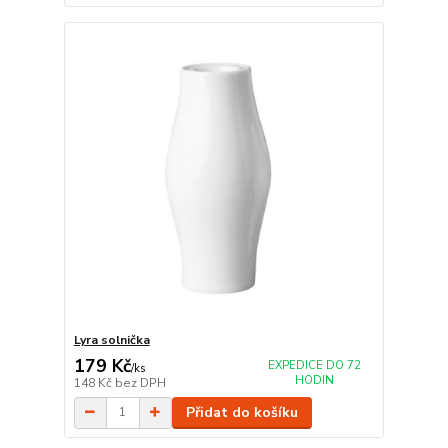
Lyra solnička
179 Kč
EXPEDICE DO 72
/
ks
HODIN
148 Kč
bez DPH
Přidat do košíku