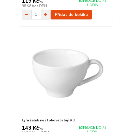
119 Kč
EXPEDICE DO 72
/
ks
HODIN
98 Kč
bez DPH
Přidat do košíku
Lyra šálek nestohovatelný 9 cl
143 Kč
EXPEDICE DO 72
/
ks