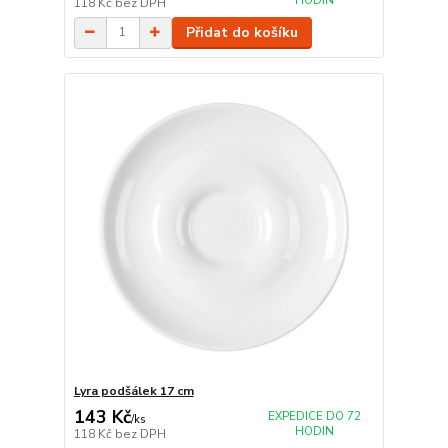
HODIN
118 Kč
bez DPH
Přidat do košíku
Lyra podšálek 17 cm
143 Kč
EXPEDICE DO 72
/
ks
HODIN
118 Kč
bez DPH