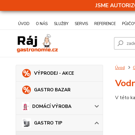
JSME AUTORIZ
ÚVOD
O NÁS
SLUŽBY
SERVIS
REFERENCE
PŮJČO
Úvod
VÝPRODEJ - AKCE
Vodn
GASTRO BAZAR
V této ka
DOMÁCÍ VÝROBA
GASTRO TIP