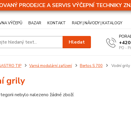
OVANÝ PRODEJCE A SERVIS VÝČEPNÍ TECHNIKY ZN
VNA VÝČEPŮ
BAZAR
KONTAKT
RADY | NÁVODY | KATALOGY
PORA
Hledat
+420
PO - P
GASTRO TIP
Varná modulární zařízení
Bertos S 700
Vodní grily
í grily
tegorii nebylo nalezeno žádné zboží.