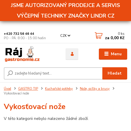
JSME AUTORIZOVANÝ PRODEJCE A SERVIS
VÝČEPNÍ TECHNIKY ZNAČKY LINDR CZ
0
ks
+420 732 56 46 44
CZK
za
0,00 Kč
PO - PÁ: 8:00 - 15:00 hodin
Menu
Hledat
Úvod
GASTRO TIP
Kuchařské potřeby
Nože, ocílky a brusy
Vykosťovací nože
Vykosťovací nože
V této kategorii nebylo nalezeno žádné zboží.