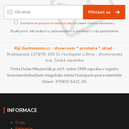
Přihlásit se
Souhlasím se
zpracováním osobních údajů
za účelem rozesílky newsletteru.
Buďte první, kdo se dozví o zajímavostech a novinkách v ráji gastronomie.
Ráj Gastronomie.cz
- showroom * prodejna * sklad
-
Bratislavská 1379/7B, 693 01 Hustopeče u Brna - Jihomoravský
kraj, Česká republika
Firma Dušan Mikulenčák je od 5. ledna 1998 zapsána v registru
živnostenskéhoúřadu magistrátu města Hustopeče pod evidenčním
číslem: 370403-5421-00.
INFORMACE
O nás
Reference