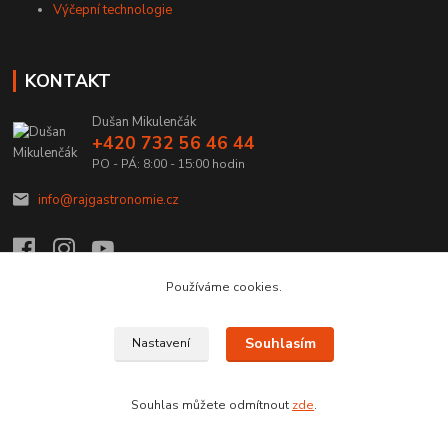
Výčepní technologie
KONTAKT
Dušan Mikulenčák
+420 732 56 46 44
PO - PÁ: 8:00 - 15:00 hodin
info@rajgastronomie.cz
Používáme cookies.
Upravit sběr cookies.
Souhlasím
Nastavení
Copyright © 2026 Ráj Gastronomie.cz
Souhlas můžete odmítnout
zde
.
Vytvořeno na
Eshop-rychle.cz