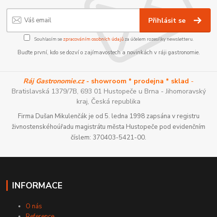
Přihlásit se
Souhlasím se
zpracováním osobních údajů
za účelem rozesílky newsletteru.
Buďte první, kdo se dozví o zajímavostech a novinkách v ráji gastronomie.
Ráj Gastronomie.cz
- showroom * prodejna * sklad
-
Bratislavská 1379/7B, 693 01 Hustopeče u Brna - Jihomoravský
kraj, Česká republika
Firma Dušan Mikulenčák je od 5. ledna 1998 zapsána v registru
živnostenskéhoúřadu magistrátu města Hustopeče pod evidenčním
číslem: 370403-5421-00.
INFORMACE
O nás
Reference