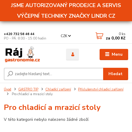
JSME AUTORIZOVANÝ PRODEJCE A SERVIS
VÝČEPNÍ TECHNIKY ZNAČKY LINDR CZ
0
ks
+420 732 56 46 44
CZK
za
0,00 Kč
PO - PÁ: 8:00 - 15:00 hodin
Menu
Hledat
Úvod
GASTRO TIP
Chladící zařízení
Příslušenství chladicí zařízení
Pro chladicí a mrazicí stoly
Pro chladicí a mrazicí stoly
V této kategorii nebylo nalezeno žádné zboží.