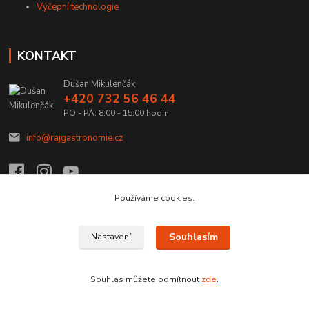
Výčepní technologie
KONTAKT
Dušan Mikulenčák
+420 732 56 46 44
PO - PÁ: 8:00 - 15:00 hodin
info@rajgastronomie.cz
Používáme cookies.
Upravit sběr cookies.
Souhlasím
Nastavení
Copyright © 2026 Ráj Gastronomie.cz
Souhlas můžete odmítnout
zde
.
Vytvořeno na
Eshop-rychle.cz