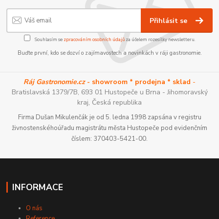
Přihlásit se
Souhlasím se
zpracováním osobních údajů
za účelem rozesílky newsletteru.
Buďte první, kdo se dozví o zajímavostech a novinkách v ráji gastronomie.
Ráj Gastronomie.cz
- showroom * prodejna * sklad
-
Bratislavská 1379/7B, 693 01 Hustopeče u Brna - Jihomoravský
kraj, Česká republika
Firma Dušan Mikulenčák je od 5. ledna 1998 zapsána v registru
živnostenskéhoúřadu magistrátu města Hustopeče pod evidenčním
číslem: 370403-5421-00.
INFORMACE
O nás
Reference