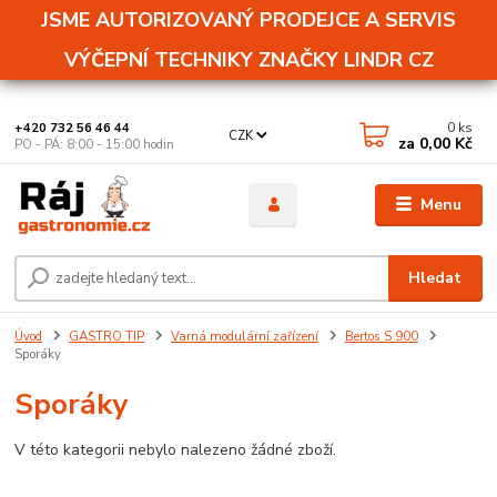
JSME AUTORIZOVANÝ PRODEJCE A SERVIS
VÝČEPNÍ TECHNIKY ZNAČKY LINDR CZ
0
ks
+420 732 56 46 44
CZK
za
0,00 Kč
PO - PÁ: 8:00 - 15:00 hodin
Menu
Hledat
Úvod
GASTRO TIP
Varná modulární zařízení
Bertos S 900
Sporáky
Sporáky
V této kategorii nebylo nalezeno žádné zboží.