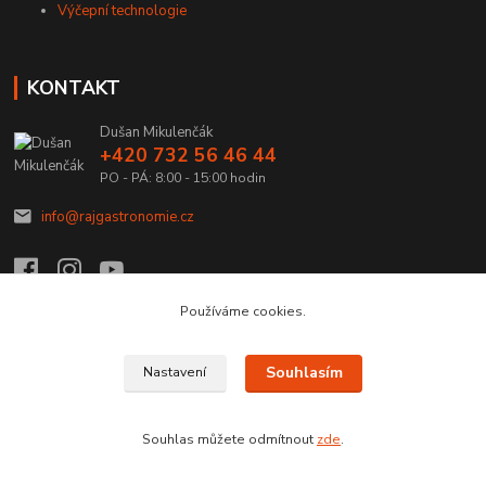
Výčepní technologie
KONTAKT
Dušan Mikulenčák
+420 732 56 46 44
PO - PÁ: 8:00 - 15:00 hodin
info@rajgastronomie.cz
Používáme cookies.
Upravit sběr cookies.
Souhlasím
Nastavení
Copyright © 2026 Ráj Gastronomie.cz
Souhlas můžete odmítnout
zde
.
Vytvořeno na
Eshop-rychle.cz