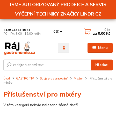
JSME AUTORIZOVANÝ PRODEJCE A SERVIS
VÝČEPNÍ TECHNIKY ZNAČKY LINDR CZ
0
ks
+420 732 56 46 44
CZK
za
0,00 Kč
PO - PÁ: 8:00 - 15:00 hodin
Menu
Hledat
Úvod
GASTRO TIP
Stroje pro zpracování
Mixéry
Příslušenství pro
mixéry
Příslušenství pro mixéry
V této kategorii nebylo nalezeno žádné zboží.