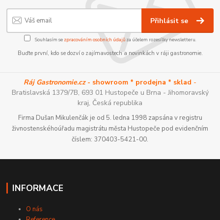
Přihlásit se
Souhlasím se
zpracováním osobních údajů
za účelem rozesílky newsletteru.
Buďte první, kdo se dozví o zajímavostech a novinkách v ráji gastronomie.
Ráj Gastronomie.cz
- showroom * prodejna * sklad
-
Bratislavská 1379/7B, 693 01 Hustopeče u Brna - Jihomoravský
kraj, Česká republika
Firma Dušan Mikulenčák je od 5. ledna 1998 zapsána v registru
živnostenskéhoúřadu magistrátu města Hustopeče pod evidenčním
číslem: 370403-5421-00.
INFORMACE
O nás
Reference