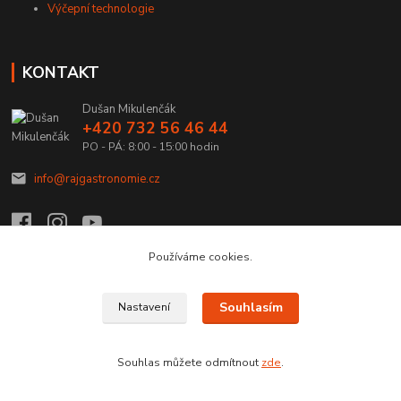
Výčepní technologie
KONTAKT
Dušan Mikulenčák
+420 732 56 46 44
PO - PÁ: 8:00 - 15:00 hodin
info@rajgastronomie.cz
Používáme cookies.
Upravit sběr cookies.
Souhlasím
Nastavení
Copyright © 2026 Ráj Gastronomie.cz
Souhlas můžete odmítnout
zde
.
Vytvořeno na
Eshop-rychle.cz