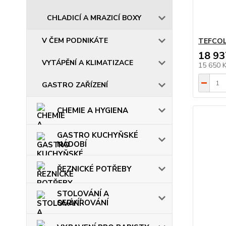
CHLADICÍ A MRAZICÍ BOXY
V ČEM PODNIKÁTE
TEFCOL
18 93
VYTÁPĚNÍ A KLIMATIZACE
15 650 
GASTRO ZAŘÍZENÍ
CHEMIE A HYGIENA
GASTRO KUCHYŇSKÉ
NÁDOBÍ
ŘEZNICKÉ POTŘEBY
STOLOVÁNÍ A
SERVÍROVÁNÍ