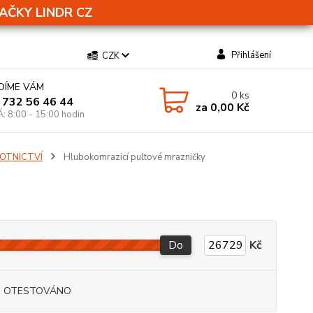
AČKY LINDR CZ
Přihlášení
CZK
DÍME VÁM
0
ks
 732 56 46 44
za
0,00 Kč
Á: 8:00 - 15:00 hodin
VOTNICTVÍ
Hlubokomrazicí pultové mrazničky
Do
Kč
I OTESTOVÁNO