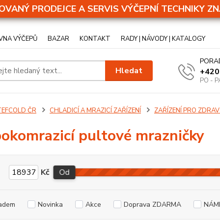
OVANÝ PRODEJCE A SERVIS VÝČEPNÍ TECHNIKY ZN
VNA VÝČEPŮ
BAZAR
KONTAKT
RADY | NÁVODY | KATALOGY
PORA
Hledat
+420
PO - P
TEFCOLD ČR
CHLADICÍ A MRAZICÍ ZAŘÍZENÍ
ZAŘÍZENÍ PRO ZDRA
okomrazicí pultové mrazničky
Kč
Od
adem
Novinka
Akce
Doprava ZDARMA
NÁM