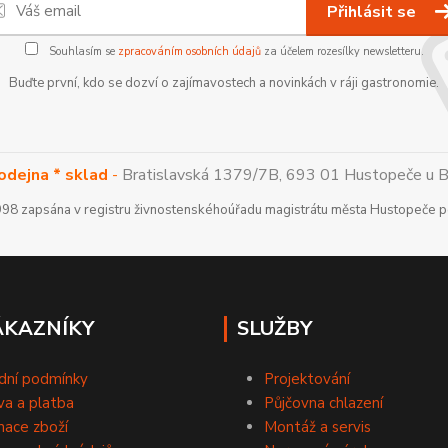
Přihlásit se
Souhlasím se
zpracováním osobních údajů
za účelem rozesílky newsletteru.
Buďte první, kdo se dozví o zajímavostech a novinkách v ráji gastronomie.
odejna * sklad
-
Bratislavská 1379/7B, 693 01 Hustopeče u Brn
1998 zapsána v registru živnostenskéhoúřadu magistrátu města Hustopeče
ÁKAZNÍKY
SLUŽBY
dní podmínky
Projektování
a a platba
Půjčovna chlazení
ace zboží
Montáž a servis