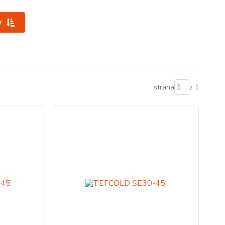
y
strana
z 1