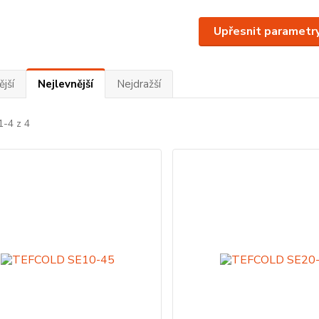
Upřesnit parametr
jší
Nejlevnější
Nejdražší
1-4 z 4