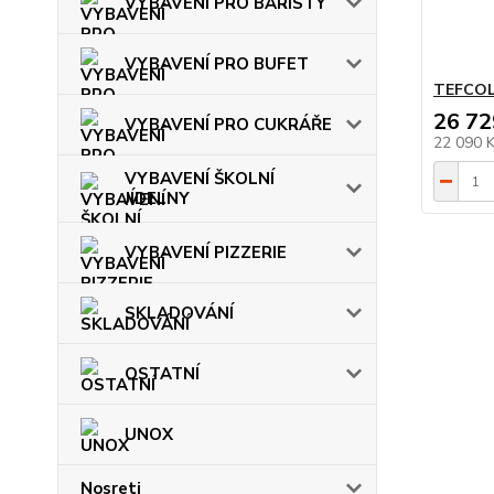
VYBAVENÍ PRO BARISTY
VYBAVENÍ PRO BUFET
TEFCOL
26 72
VYBAVENÍ PRO CUKRÁŘE
22 090 
VYBAVENÍ ŠKOLNÍ
JÍDELNY
VYBAVENÍ PIZZERIE
SKLADOVÁNÍ
OSTATNÍ
UNOX
Nosreti