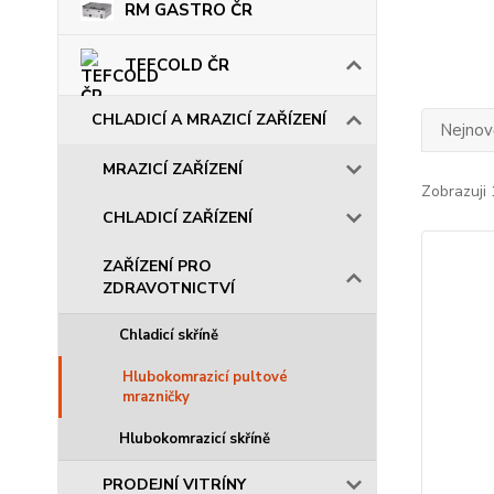
RM GASTRO ČR
TEFCOLD ČR
CHLADICÍ A MRAZICÍ ZAŘÍZENÍ
Nejnově
MRAZICÍ ZAŘÍZENÍ
Zobrazuji 
CHLADICÍ ZAŘÍZENÍ
ZAŘÍZENÍ PRO
ZDRAVOTNICTVÍ
Chladicí skříně
Hlubokomrazicí pultové
mrazničky
Hlubokomrazicí skříně
PRODEJNÍ VITRÍNY