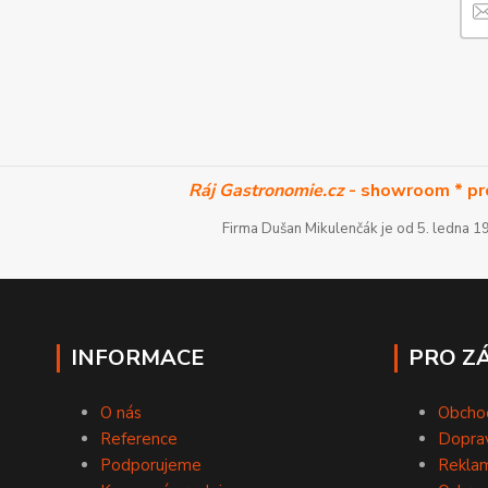
Ráj Gastronomie.cz
- showroom * pr
Firma Dušan Mikulenčák je od 5. ledna 
INFORMACE
PRO Z
O nás
Obcho
Reference
Doprav
Podporujeme
Reklam