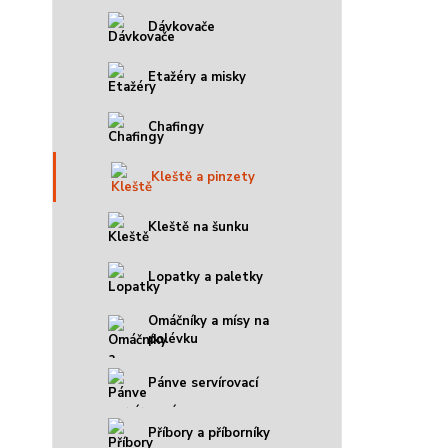
Dávkovače
Etažéry a misky
Chafingy
Kleště a pinzety
Kleště na šunku
Lopatky a paletky
Omáčníky a mísy na
polévku
Pánve servírovací
Příbory a příborníky