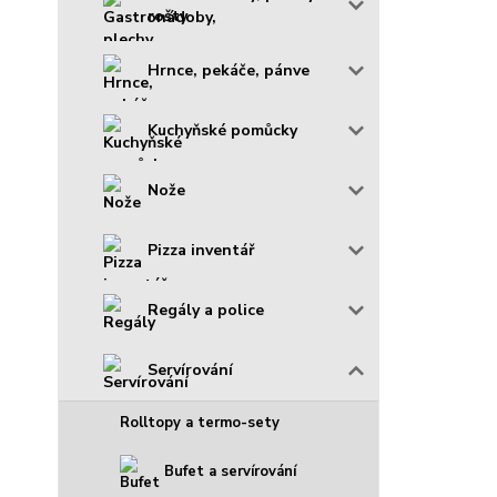
rošty
Hrnce, pekáče, pánve
Kuchyňské pomůcky
Nože
Pizza inventář
Regály a police
Servírování
Rolltopy a termo-sety
Bufet a servírování