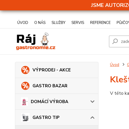
JSME AUTORIZ
ÚVOD
O NÁS
SLUŽBY
SERVIS
REFERENCE
PŮJČO
Úvod
VÝPRODEJ - AKCE
Kleš
GASTRO BAZAR
V této ka
DOMÁCÍ VÝROBA
GASTRO TIP