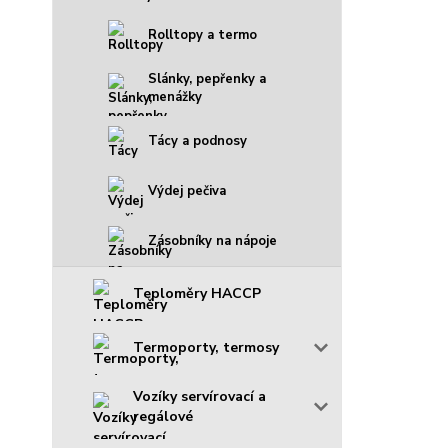
Rolltopy a termo
Slánky, pepřenky a
menážky
Tácy a podnosy
Výdej pečiva
Zásobníky na nápoje
Teploměry HACCP
Termoporty, termosy
Vozíky servírovací a
regálové