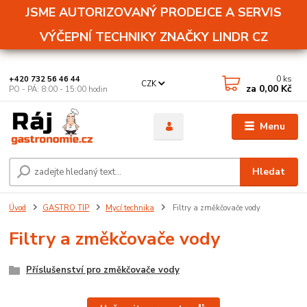
JSME AUTORIZOVANÝ PRODEJCE A SERVIS
VÝČEPNÍ TECHNIKY ZNAČKY LINDR CZ
0
ks
+420 732 56 46 44
CZK
za
0,00 Kč
PO - PÁ: 8:00 - 15:00 hodin
Menu
Hledat
Úvod
GASTRO TIP
Mycí technika
Filtry a změkčovače vody
Filtry a změkčovače vody
Příslušenství pro změkčovače vody