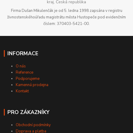
kraj, Česká republika
Firma Dušan Mikulenčák je od 5. ledna 1998 zapsána v registru
živnostenskéhoúřadu magistrátu města Hustopeče pod evidenčním
číslem: 370403-5421-00.
INFORMACE
O nás
Reference
Podporujeme
Kamenná prodejna
Kontakt
PRO ZÁKAZNÍKY
Obchodní podmínky
Doprava a platba