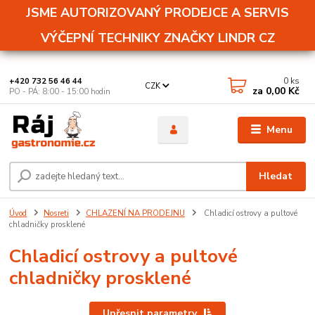
JSME AUTORIZOVANÝ PRODEJCE A SERVIS
VÝČEPNÍ TECHNIKY ZNAČKY LINDR CZ
0
ks
+420 732 56 46 44
CZK
za
0,00 Kč
PO - PÁ: 8:00 - 15:00 hodin
Menu
Hledat
Úvod
Nosreti
CHLAZENÍ NA PRODEJNU
Chladicí ostrovy a pultové
chladničky prosklené
Chladicí ostrovy a pultové
chladničky prosklené
Upřesnit parametry