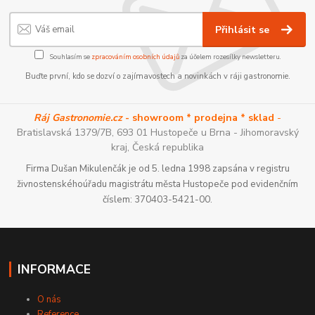
Přihlásit se
Souhlasím se
zpracováním osobních údajů
za účelem rozesílky newsletteru.
Buďte první, kdo se dozví o zajímavostech a novinkách v ráji gastronomie.
Ráj Gastronomie.cz
- showroom * prodejna * sklad
-
Bratislavská 1379/7B, 693 01 Hustopeče u Brna - Jihomoravský
kraj, Česká republika
Firma Dušan Mikulenčák je od 5. ledna 1998 zapsána v registru
živnostenskéhoúřadu magistrátu města Hustopeče pod evidenčním
číslem: 370403-5421-00.
INFORMACE
O nás
Reference