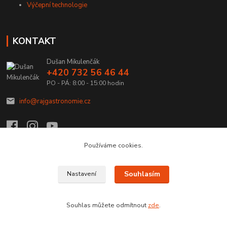
Výčepní technologie
KONTAKT
Dušan Mikulenčák
+420 732 56 46 44
PO - PÁ: 8:00 - 15:00 hodin
info@rajgastronomie.cz
Používáme cookies.
Upravit sběr cookies.
Souhlasím
Nastavení
Copyright © 2026 Ráj Gastronomie.cz
Souhlas můžete odmítnout
zde
.
Vytvořeno na
Eshop-rychle.cz