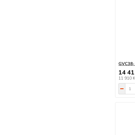
GVC38-
14 41
11 910 