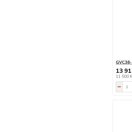
GVC38-
13 91
11 500 