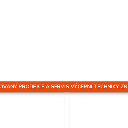
120
GVC33-120 S/S
6 Kč
11 906 Kč
Není skladem
N
č
bez DPH
9 840 Kč
bez DPH
Přidat do košíku
Přidat do ko