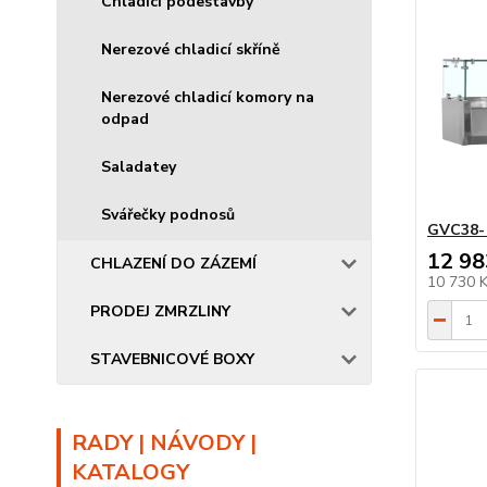
Chladicí podestavby
Nerezové chladicí skříně
Nerezové chladicí komory na
odpad
Saladatey
Svářečky podnosů
GVC38-
12 98
CHLAZENÍ DO ZÁZEMÍ
10 730 
PRODEJ ZMRZLINY
STAVEBNICOVÉ BOXY
RADY | NÁVODY |
KATALOGY