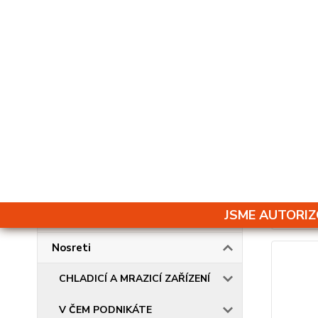
VYBAVENÍ PRO CUKRÁŘE
VYBAVENÍ ŠKOLNÍ
JÍDELNY
VYBAVENÍ PIZZERIE
SKLADOVÁNÍ
GVC33-
11 90
OSTATNÍ
9 840 K
UNOX
Nosreti
CHLADICÍ A MRAZICÍ ZAŘÍZENÍ
V ČEM PODNIKÁTE