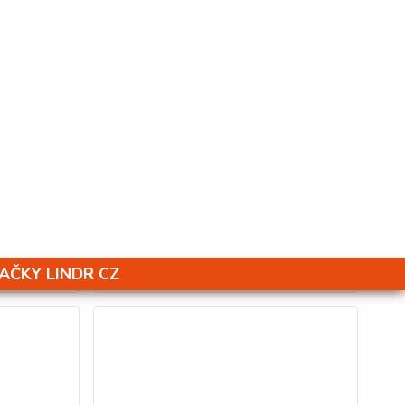
GVC33-140 S/S
12 475 Kč
ení skladem
Není skladem
10 310 Kč
bez DPH
šíku
Přidat do košíku