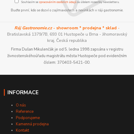
Souhlasím se
zpracováním osobních údajů
za účelem rozesílky newsletteru.
Buďte první, kdo se dozví o zajímavostech a novinkách v ráji gastronomie.
Ráj Gastronomie.cz
- showroom * prodejna * sklad
-
Bratislavská 1379/7B, 693 01 Hustopeče u Brna - Jihomoravský
kraj, Česká republika
Firma Dušan Mikulenčák je od 5. ledna 1998 zapsána v registru
živnostenskéhoúřadu magistrátu města Hustopeče pod evidenčním
číslem: 370403-5421-00.
INFORMACE
O nás
Reference
Podporujeme
Kamenná prodejna
Kontakt