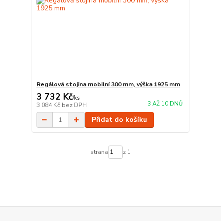
Regálová stojina mobilní 300 mm, výška 1925 mm
3 732 Kč
/
ks
3 AŽ 10 DNŮ
3 084 Kč
bez DPH
Přidat do košíku
strana
z 1