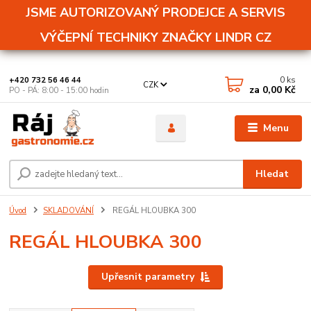
JSME AUTORIZOVANÝ PRODEJCE A SERVIS
VÝČEPNÍ TECHNIKY ZNAČKY LINDR CZ
0
ks
+420 732 56 46 44
CZK
za
0,00 Kč
PO - PÁ: 8:00 - 15:00 hodin
Menu
Hledat
Úvod
SKLADOVÁNÍ
REGÁL HLOUBKA 300
REGÁL HLOUBKA 300
Upřesnit parametry