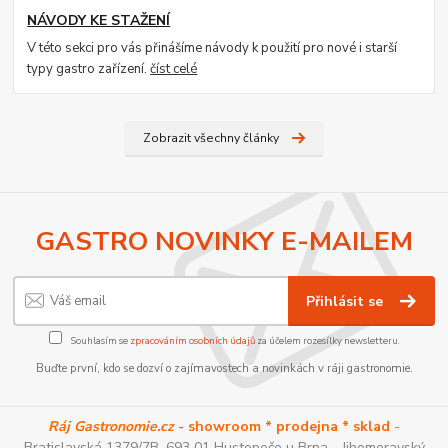
NÁVODY KE STAŽENÍ
V této sekci pro vás přinášíme návody k použití pro nové i starší
typy gastro zařízení.
číst celé
Zobrazit všechny články
GASTRO NOVINKY E-MAILEM
Přihlásit se
Souhlasím se
zpracováním osobních údajů
za účelem rozesílky newsletteru.
Buďte první, kdo se dozví o zajímavostech a novinkách v ráji gastronomie.
Ráj Gastronomie.cz
- showroom * prodejna * sklad
-
Bratislavská 1379/7B, 693 01 Hustopeče u Brna - Jihomoravský