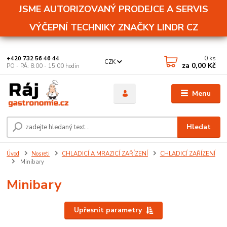
JSME AUTORIZOVANÝ PRODEJCE A SERVIS
VÝČEPNÍ TECHNIKY ZNAČKY LINDR CZ
0
ks
+420 732 56 46 44
CZK
za
0,00 Kč
PO - PÁ: 8:00 - 15:00 hodin
Menu
Hledat
Úvod
Nosreti
CHLADICÍ A MRAZICÍ ZAŘÍZENÍ
CHLADICÍ ZAŘÍZENÍ
Minibary
Minibary
Upřesnit parametry