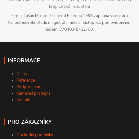
kraj, Česká republika
Firma Dušan Mikulenčák je od 5. ledna 1998 zapsána v registru
živnostenskéhoúřadu magistrátu města Hustopeče pod evidenčním
číslem: 370403-5421-00.
INFORMACE
O nás
Reference
Podporujeme
Kamenná prodejna
Kontakt
PRO ZÁKAZNÍKY
Obchodní podmínky