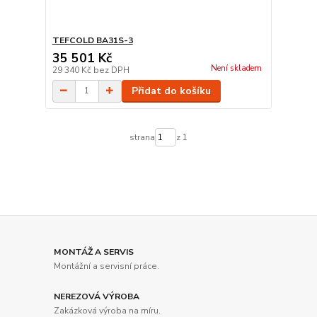
TEFCOLD BA31S-3
35 501 Kč
Není skladem
29 340 Kč
bez DPH
Přidat do košíku
strana
z 1
MONTÁŽ A SERVIS
Montážní a servisní práce.
NEREZOVÁ VÝROBA
Zakázková výroba na míru.