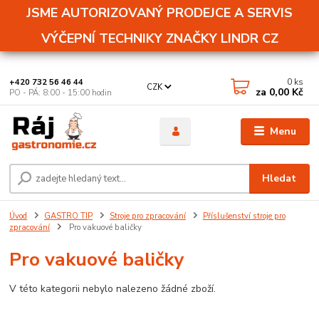
JSME AUTORIZOVANÝ PRODEJCE A SERVIS
VÝČEPNÍ TECHNIKY ZNAČKY LINDR CZ
0
ks
+420 732 56 46 44
CZK
za
0,00 Kč
PO - PÁ: 8:00 - 15:00 hodin
Menu
Hledat
Úvod
GASTRO TIP
Stroje pro zpracování
Příslušenství stroje pro
zpracování
Pro vakuové baličky
Pro vakuové baličky
V této kategorii nebylo nalezeno žádné zboží.