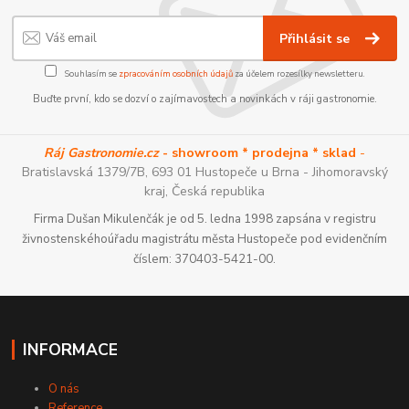
Přihlásit se
Souhlasím se
zpracováním osobních údajů
za účelem rozesílky newsletteru.
Buďte první, kdo se dozví o zajímavostech a novinkách v ráji gastronomie.
Ráj Gastronomie.cz
- showroom * prodejna * sklad
-
Bratislavská 1379/7B, 693 01 Hustopeče u Brna - Jihomoravský
kraj, Česká republika
Firma Dušan Mikulenčák je od 5. ledna 1998 zapsána v registru
živnostenskéhoúřadu magistrátu města Hustopeče pod evidenčním
číslem: 370403-5421-00.
INFORMACE
O nás
Reference