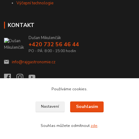
Výčepní technologie
KONTAKT
Dušan Mikulenčák
+420 732 56 46 44
PO - PÁ: 8:00 - 15:00 hodin
info@rajgastronomie.cz
Používáme cookies.
Upravit sběr cookies.
Souhlasím
Nastavení
Copyright © 2026 Ráj Gastronomie.cz
Souhlas můžete odmítnout
zde
.
Vytvořeno na
Eshop-rychle.cz