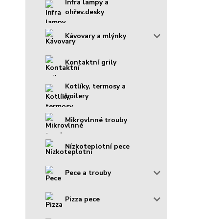
Infra lampy a
ohřev.desky
Kávovary a mlýnky
Kontaktní grily
Kotlíky, termosy a
boilery
Mikrovlnné trouby
Nízkoteplotní pece
Pece a trouby
Pizza pece