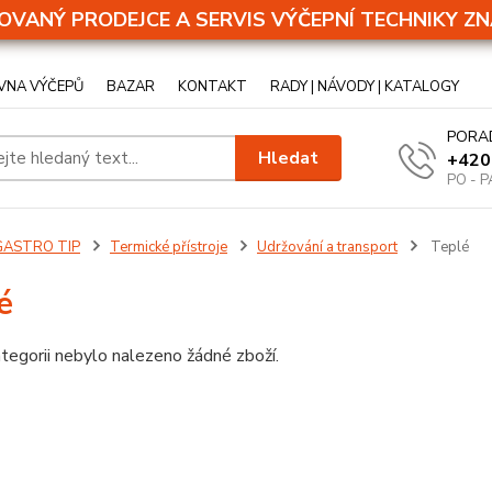
OVANÝ PRODEJCE A SERVIS VÝČEPNÍ TECHNIKY ZN
VNA VÝČEPŮ
BAZAR
KONTAKT
RADY | NÁVODY | KATALOGY
PORA
Hledat
+420
PO - P
GASTRO TIP
Termické přístroje
Udržování a transport
Teplé
é
tegorii nebylo nalezeno žádné zboží.