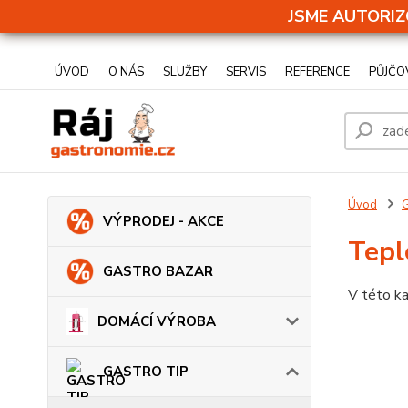
JSME AUTORIZ
ÚVOD
O NÁS
SLUŽBY
SERVIS
REFERENCE
PŮJČO
Úvod
VÝPRODEJ - AKCE
Tepl
GASTRO BAZAR
V této ka
DOMÁCÍ VÝROBA
GASTRO TIP