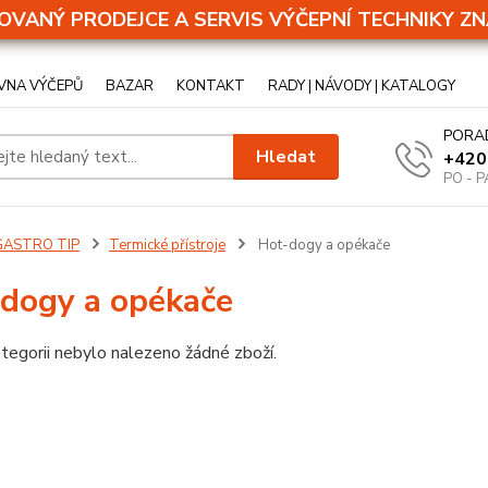
OVANÝ PRODEJCE A SERVIS VÝČEPNÍ TECHNIKY ZN
VNA VÝČEPŮ
BAZAR
KONTAKT
RADY | NÁVODY | KATALOGY
PORA
Hledat
+420
PO - P
GASTRO TIP
Termické přístroje
Hot-dogy a opékače
dogy a opékače
tegorii nebylo nalezeno žádné zboží.