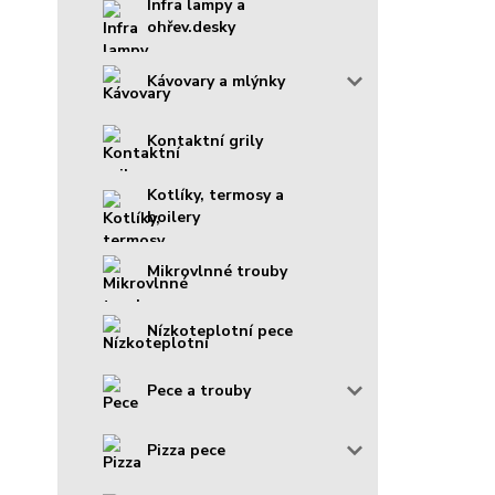
Infra lampy a
ohřev.desky
Kávovary a mlýnky
Kontaktní grily
Kotlíky, termosy a
boilery
Mikrovlnné trouby
Nízkoteplotní pece
Pece a trouby
Pizza pece