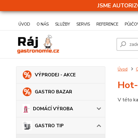
JSME AUTORIZ
ÚVOD
O NÁS
SLUŽBY
SERVIS
REFERENCE
PŮJČO
Úvod
VÝPRODEJ - AKCE
Hot-
GASTRO BAZAR
V této ka
DOMÁCÍ VÝROBA
GASTRO TIP