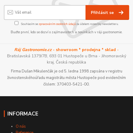
Přihlásit se
Souhlasím se
zpracováním osobních údajů
za účelem rozesílky newsletteru.
Buďte první, kdo se dozví o zajímavostech a novinkách v ráji gastronomie.
Ráj Gastronomie.cz
- showroom * prodejna * sklad
-
Bratislavská 1379/7B, 693 01 Hustopeče u Brna - Jihomoravský
kraj, Česká republika
Firma Dušan Mikulenčák je od 5. ledna 1998 zapsána v registru
živnostenskéhoúřadu magistrátu města Hustopeče pod evidenčním
číslem: 370403-5421-00.
INFORMACE
O nás
Reference