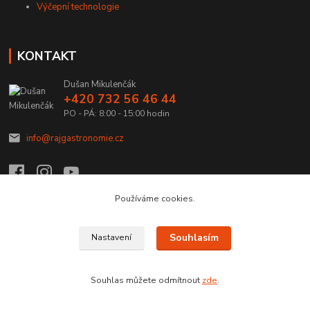
Výčepní technologie
KONTAKT
Dušan Mikulenčák
+420 732 56 46 44
PO - PÁ: 8:00 - 15:00 hodin
info@rajgastronomie.cz
Používáme cookies.
Upravit sběr cookies.
Souhlasím
Nastavení
Copyright © 2026 Ráj Gastronomie.cz
Souhlas můžete odmítnout
zde
.
Vytvořeno na
Eshop-rychle.cz