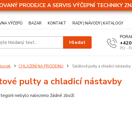
OVANÝ PRODEJCE A SERVIS VÝČEPNÍ TECHNIKY ZN
VNA VÝČEPŮ
BAZAR
KONTAKT
RADY | NÁVODY | KATALOGY
PORA
Hledat
+420
PO - P
osreti
CHLAZENÍ NA PRODEJNU
Salátové pulty a chladicí nástavby
tové pulty a chladicí nástavby
tegorii nebylo nalezeno žádné zboží.