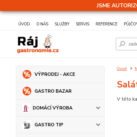
JSME AUTORIZ
ÚVOD
O NÁS
SLUŽBY
SERVIS
REFERENCE
PŮJČO
Úvod
N
VÝPRODEJ - AKCE
Salá
GASTRO BAZAR
V této ka
DOMÁCÍ VÝROBA
GASTRO TIP