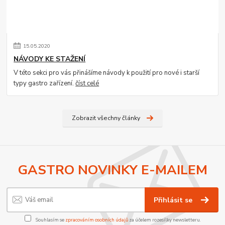
15
.
05
.
2020
NÁVODY KE STAŽENÍ
V této sekci pro vás přinášíme návody k použití pro nové i starší
typy gastro zařízení.
číst celé
Zobrazit všechny články
GASTRO NOVINKY E-MAILEM
Přihlásit se
Souhlasím se
zpracováním osobních údajů
za účelem rozesílky newsletteru.