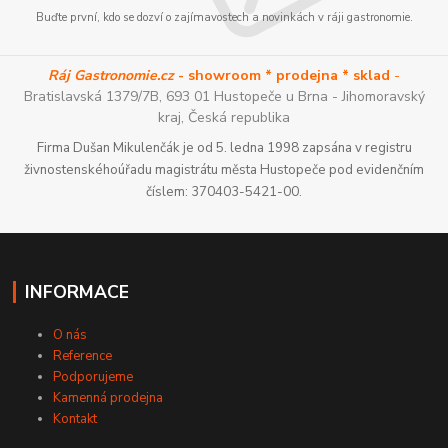
Buďte první, kdo se dozví o zajímavostech a novinkách v ráji gastronomie.
Ráj Gastronomie.cz
- showroom * prodejna * sklad
-
Bratislavská 1379/7B, 693 01 Hustopeče u Brna - Jihomoravský
kraj, Česká republika
Firma Dušan Mikulenčák je od 5. ledna 1998 zapsána v registru
živnostenskéhoúřadu magistrátu města Hustopeče pod evidenčním
číslem: 370403-5421-00.
INFORMACE
O nás
Reference
Podporujeme
Kamenná prodejna
Kontakt