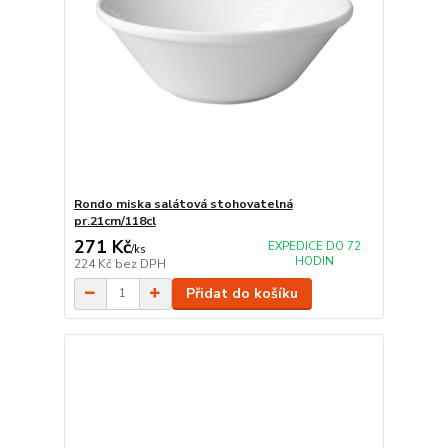
Rondo miska salátová stohovatelná
pr.21cm/118cl
271 Kč
EXPEDICE DO 72
/
ks
HODIN
224 Kč
bez DPH
Přidat do košíku