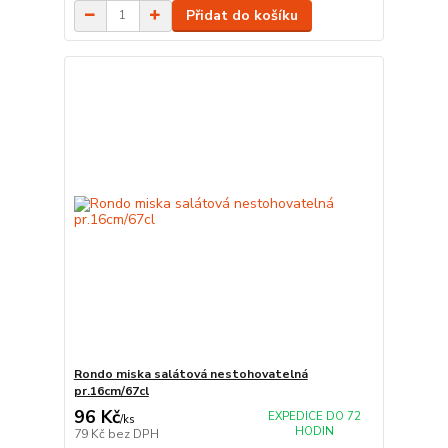
Přidat do košíku
Rondo miska salátová nestohovatelná
pr.16cm/67cl
96 Kč
EXPEDICE DO 72
/
ks
HODIN
79 Kč
bez DPH