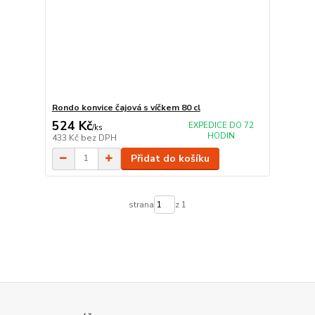
Rondo konvice čajová s víčkem 80 cl
524 Kč
EXPEDICE DO 72
/
ks
HODIN
433 Kč
bez DPH
Přidat do košíku
strana
z 1