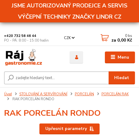
JSME AUTORIZOVANÝ PRODEJCE A SERVIS
VÝČEPNÍ TECHNIKY ZNAČKY LINDR CZ
0
ks
+420 732 56 46 44
CZK
za
0,00 Kč
PO - PÁ: 8:00 - 15:00 hodin
Menu
Hledat
Úvod
STOLOVÁNÍ A SERVÍROVÁNÍ
PORCELÁN
PORCELÁN RAK
RAK PORCELÁN RONDO
RAK PORCELÁN RONDO
Upřesnit parametry