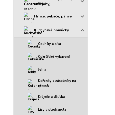
rošty
Hrnce, pekáče, pánve
Kuchyňské pomůcky
Cedníky a síta
Cukrářské vybavení
Jehly
Kořenky a zásobníky na
přísady
Kráječe a dělítka
Lisy a struhandla