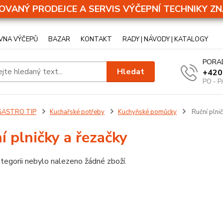
OVANÝ PRODEJCE A SERVIS VÝČEPNÍ TECHNIKY ZN
VNA VÝČEPŮ
BAZAR
KONTAKT
RADY | NÁVODY | KATALOGY
PORA
Hledat
+420
PO - P
GASTRO TIP
Kuchařské potřeby
Kuchyňské pomůcky
Ruční plnič
í plničky a řezačky
tegorii nebylo nalezeno žádné zboží.