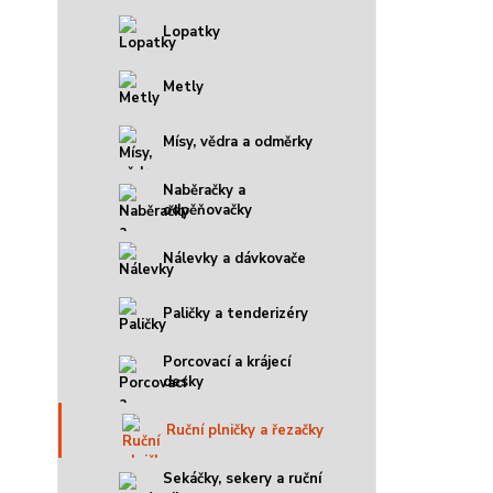
Lopatky
Metly
Mísy, vědra a odměrky
Naběračky a
odpěňovačky
Nálevky a dávkovače
Paličky a tenderizéry
Porcovací a krájecí
desky
Ruční plničky a řezačky
Sekáčky, sekery a ruční