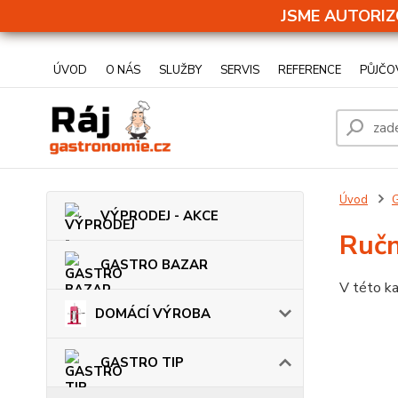
JSME AUTORIZ
ÚVOD
O NÁS
SLUŽBY
SERVIS
REFERENCE
PŮJČO
Úvod
VÝPRODEJ - AKCE
Ručn
GASTRO BAZAR
V této ka
DOMÁCÍ VÝROBA
GASTRO TIP