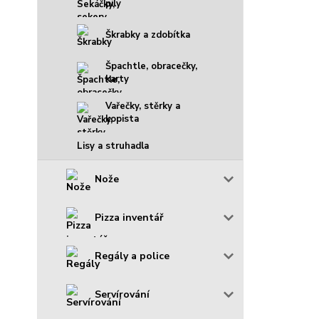
pily
Škrabky a zdobítka
Špachtle, obracečky,
karty
Vařečky, stěrky a
kopista
Lisy a struhadla
Nože
Pizza inventář
Regály a police
Servírování