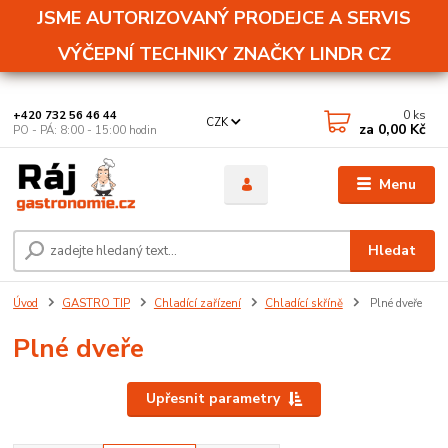
JSME AUTORIZOVANÝ PRODEJCE A SERVIS
VÝČEPNÍ TECHNIKY ZNAČKY LINDR CZ
0
ks
+420 732 56 46 44
CZK
za
0,00 Kč
PO - PÁ: 8:00 - 15:00 hodin
Menu
Hledat
Úvod
GASTRO TIP
Chladící zařízení
Chladící skříně
Plné dveře
Plné dveře
Upřesnit parametry