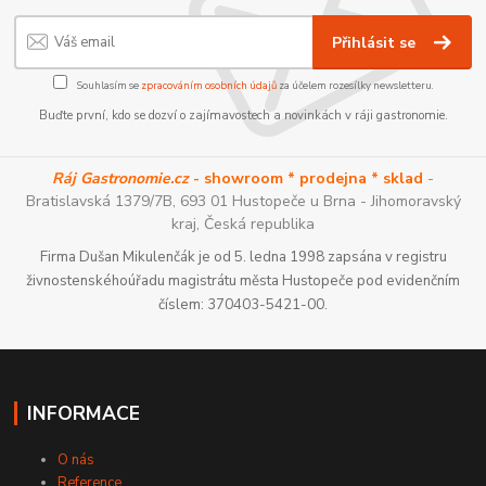
Přihlásit se
Souhlasím se
zpracováním osobních údajů
za účelem rozesílky newsletteru.
Buďte první, kdo se dozví o zajímavostech a novinkách v ráji gastronomie.
Ráj Gastronomie.cz
- showroom * prodejna * sklad
-
Bratislavská 1379/7B, 693 01 Hustopeče u Brna - Jihomoravský
kraj, Česká republika
Firma Dušan Mikulenčák je od 5. ledna 1998 zapsána v registru
živnostenskéhoúřadu magistrátu města Hustopeče pod evidenčním
číslem: 370403-5421-00.
INFORMACE
O nás
Reference