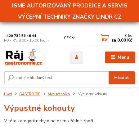
JSME AUTORIZOVANÝ PRODEJCE A SERVIS
VÝČEPNÍ TECHNIKY ZNAČKY LINDR CZ
0
ks
+420 732 56 46 44
CZK
za
0,00 Kč
PO - PÁ: 8:00 - 15:00 hodin
Menu
Hledat
Úvod
GASTRO TIP
Mycí technika
Výpustné kohouty
Výpustné kohouty
V této kategorii nebylo nalezeno žádné zboží.