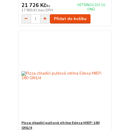
21 726 Kč
VĚTŠINOU DO 10
/
ks
DNŮ
17 955 Kč
bez DPH
Přidat do košíku
Pizza chladící pultová vitrína Edesa MIEP-180
GN1/4