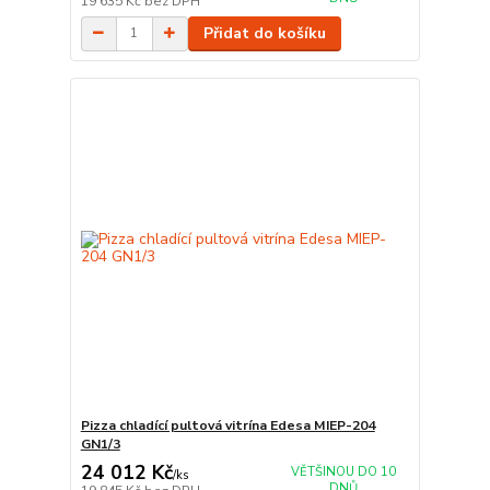
19 635 Kč
bez DPH
Přidat do košíku
Pizza chladící pultová vitrína Edesa MIEP-204
GN1/3
24 012 Kč
VĚTŠINOU DO 10
/
ks
DNŮ