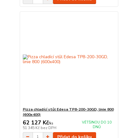
Pizza chladící stůl Edesa TP8-200-30GD, linie 800
(600x400)
62 127 Kč
VĚTŠINOU DO 10
/
ks
DNŮ
51 345 Kč
bez DPH
Přidat do košíku