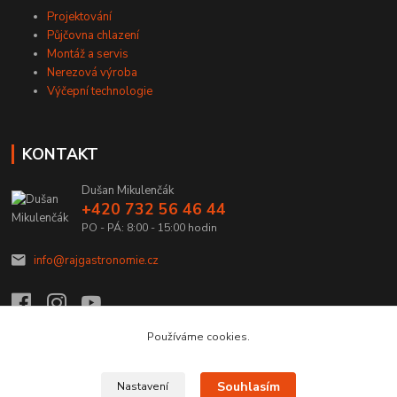
Projektování
Půjčovna chlazení
Montáž a servis
Nerezová výroba
Výčepní technologie
KONTAKT
Dušan Mikulenčák
+420 732 56 46 44
PO - PÁ: 8:00 - 15:00 hodin
info@rajgastronomie.cz
Používáme cookies.
Upravit sběr cookies.
Souhlasím
Nastavení