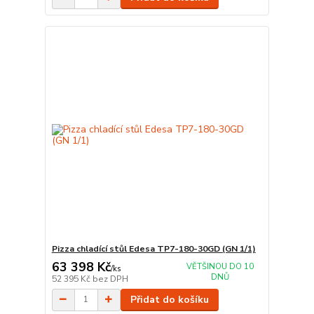
Pizza chladící stůl Edesa TP7-180-30GD (GN 1/1)
63 398 Kč
VĚTŠINOU DO 10
/
ks
DNŮ
52 395 Kč
bez DPH
Přidat do košíku