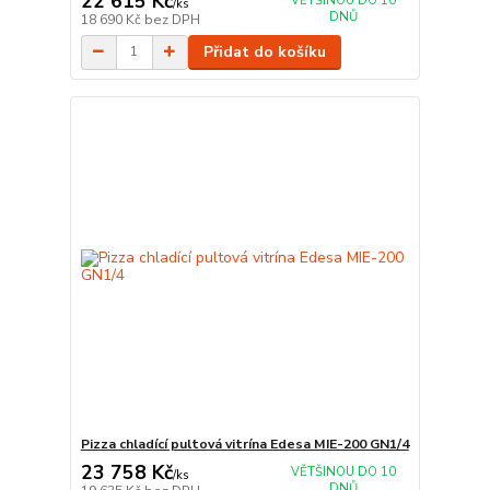
22 615 Kč
VĚTŠINOU DO 10
/
ks
DNŮ
18 690 Kč
bez DPH
Přidat do košíku
Pizza chladící pultová vitrína Edesa MIE-200 GN1/4
23 758 Kč
VĚTŠINOU DO 10
/
ks
DNŮ