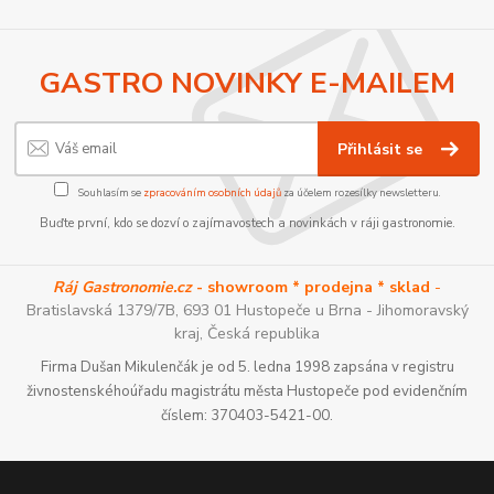
GASTRO NOVINKY E-MAILEM
Přihlásit se
Souhlasím se
zpracováním osobních údajů
za účelem rozesílky newsletteru.
Buďte první, kdo se dozví o zajímavostech a novinkách v ráji gastronomie.
Ráj Gastronomie.cz
- showroom * prodejna * sklad
-
Bratislavská 1379/7B, 693 01 Hustopeče u Brna - Jihomoravský
kraj, Česká republika
Firma Dušan Mikulenčák je od 5. ledna 1998 zapsána v registru
živnostenskéhoúřadu magistrátu města Hustopeče pod evidenčním
číslem: 370403-5421-00.