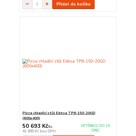
Přidat do košíku
Pizza chladící stůl Edesa TP8-150-20GD
(600x400)
50 693 Kč
VĚTŠINOU DO 10
/
ks
DNŮ
41 895 Kč
bez DPH