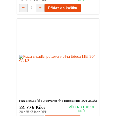
19 845 Kč
bez DPH
Přidat do košíku
Pizza chladící pultová vitrína Edesa MIE-204 GN1/3
24 775 Kč
VĚTŠINOU DO 10
/
ks
DNŮ
20 475 Kč
bez DPH