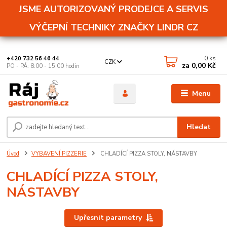
JSME AUTORIZOVANÝ PRODEJCE A SERVIS
VÝČEPNÍ TECHNIKY ZNAČKY LINDR CZ
0
ks
+420 732 56 46 44
CZK
za
0,00 Kč
PO - PÁ: 8:00 - 15:00 hodin
Menu
Hledat
Úvod
VYBAVENÍ PIZZERIE
CHLADÍCÍ PIZZA STOLY, NÁSTAVBY
CHLADÍCÍ PIZZA STOLY,
NÁSTAVBY
Upřesnit parametry