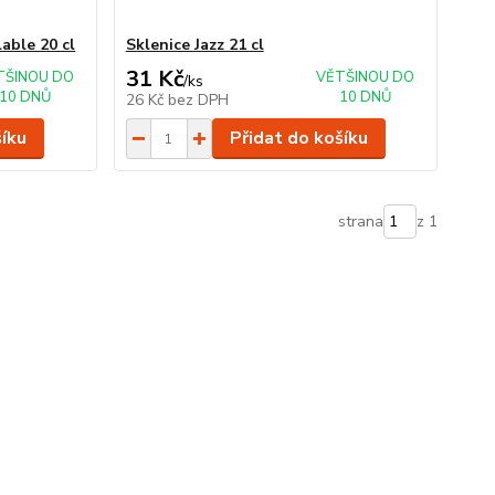
able 20 cl
Sklenice Jazz 21 cl
31 Kč
TŠINOU DO
VĚTŠINOU DO
/
ks
10 DNŮ
10 DNŮ
26 Kč
bez DPH
šíku
Přidat do košíku
strana
z 1