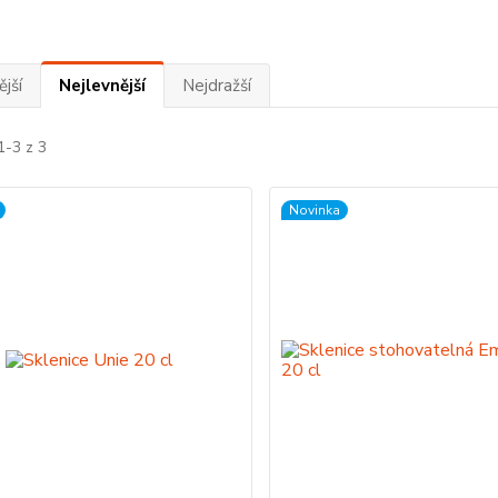
jší
Nejlevnější
Nejdražší
1-3 z 3
Novinka