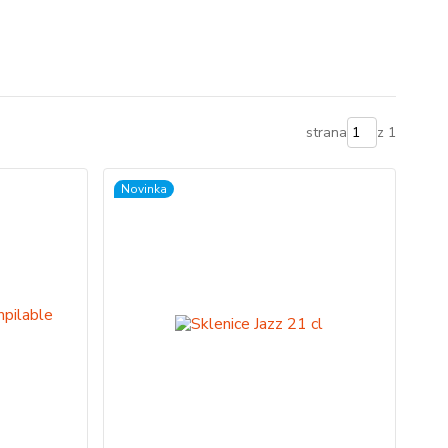
strana
z 1
Novinka