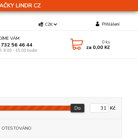
AČKY LINDR CZ
Přihlášení
CZK
DÍME VÁM
0
ks
 732 56 46 44
za
0,00 Kč
Á: 8:00 - 15:00 hodin
Do
Kč
I OTESTOVÁNO