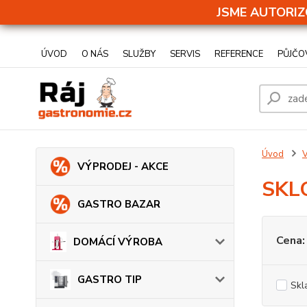
JSME AUTORIZ
ÚVOD
O NÁS
SLUŽBY
SERVIS
REFERENCE
PŮJČO
Úvod
V
VÝPRODEJ - AKCE
SKL
GASTRO BAZAR
Cena:
DOMÁCÍ VÝROBA
GASTRO TIP
Skl