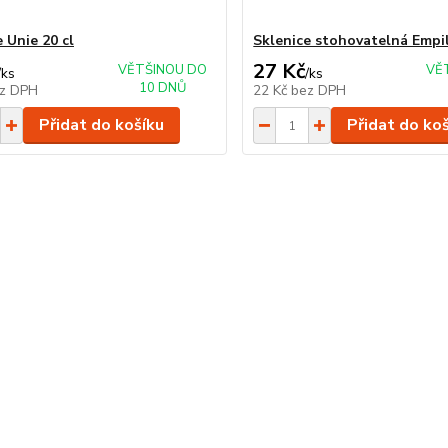
 Unie 20 cl
Sklenice stohovatelná Empil
27 Kč
VĚTŠINOU DO
VĚ
/
ks
/
ks
10 DNŮ
z DPH
22 Kč
bez DPH
Přidat do košíku
Přidat do ko