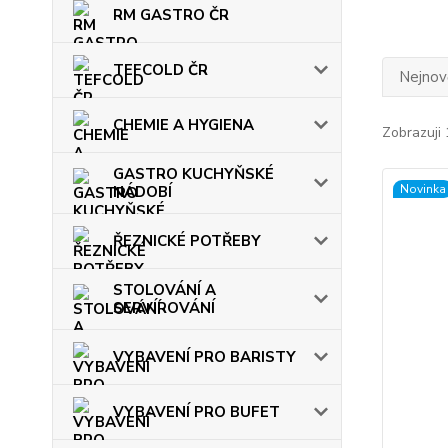
RM GASTRO ČR
TEFCOLD ČR
Nejnově
CHEMIE A HYGIENA
Zobrazuji 
GASTRO KUCHYŇSKÉ
Novinka
NÁDOBÍ
ŘEZNICKÉ POTŘEBY
STOLOVÁNÍ A
SERVÍROVÁNÍ
VYBAVENÍ PRO BARISTY
VYBAVENÍ PRO BUFET