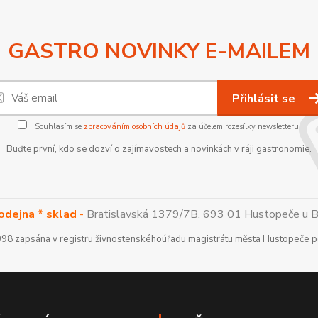
GASTRO NOVINKY E-MAILEM
Přihlásit se
Souhlasím se
zpracováním osobních údajů
za účelem rozesílky newsletteru.
Buďte první, kdo se dozví o zajímavostech a novinkách v ráji gastronomie.
odejna * sklad
-
Bratislavská 1379/7B, 693 01 Hustopeče u Brn
1998 zapsána v registru živnostenskéhoúřadu magistrátu města Hustopeče