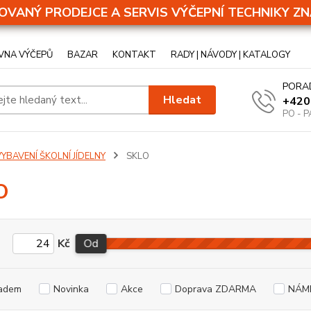
OVANÝ PRODEJCE A SERVIS VÝČEPNÍ TECHNIKY ZN
VNA VÝČEPŮ
BAZAR
KONTAKT
RADY | NÁVODY | KATALOGY
PORA
Hledat
+420
PO - P
YBAVENÍ ŠKOLNÍ JÍDELNY
SKLO
O
Kč
Od
adem
Novinka
Akce
Doprava ZDARMA
NÁM