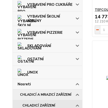
VYBAVENÍ PRO CUKRÁŘE
TEFCOL
14 77
VYBAVENÍ ŠKOLNÍ
JÍDELNY
12 210 
VYBAVENÍ PIZZERIE
SKLADOVÁNÍ
OSTATNÍ
UNOX
Nosreti
CHLADICÍ A MRAZICÍ ZAŘÍZENÍ
CHLADICÍ ZAŘÍZENÍ