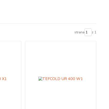
strana
z 1