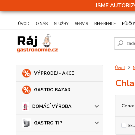
JSME AUTORIZ
ÚVOD
O NÁS
SLUŽBY
SERVIS
REFERENCE
PŮJČO
Úvod
N
VÝPRODEJ - AKCE
Chla
GASTRO BAZAR
Cena:
DOMÁCÍ VÝROBA
GASTRO TIP
Skl