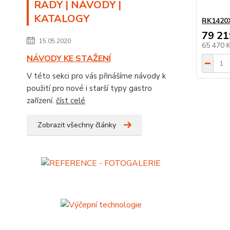
RADY | NÁVODY |
KATALOGY
RK1420
79 21
15.05.2020
65 470 
NÁVODY KE STAŽENÍ
V této sekci pro vás přinášíme návody k
použití pro nové i starší typy gastro
zařízení.
číst celé
Zobrazit všechny články