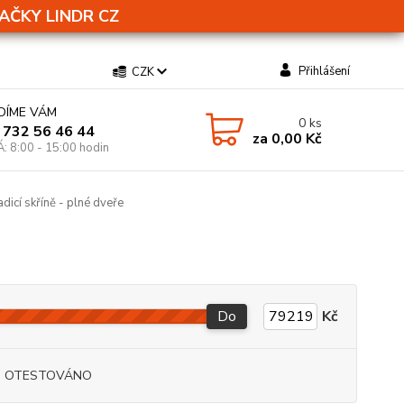
AČKY LINDR CZ
Přihlášení
CZK
DÍME VÁM
0
ks
 732 56 46 44
za
0,00 Kč
Á: 8:00 - 15:00 hodin
dicí skříně - plné dveře
Do
Kč
I OTESTOVÁNO