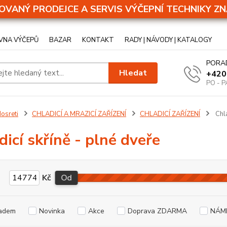
OVANÝ PRODEJCE A SERVIS VÝČEPNÍ TECHNIKY ZN
VNA VÝČEPŮ
BAZAR
KONTAKT
RADY | NÁVODY | KATALOGY
PORA
Hledat
+420
PO - P
osreti
CHLADICÍ A MRAZICÍ ZAŘÍZENÍ
CHLADICÍ ZAŘÍZENÍ
Chla
dicí skříně - plné dveře
Kč
Od
adem
Novinka
Akce
Doprava ZDARMA
NÁM