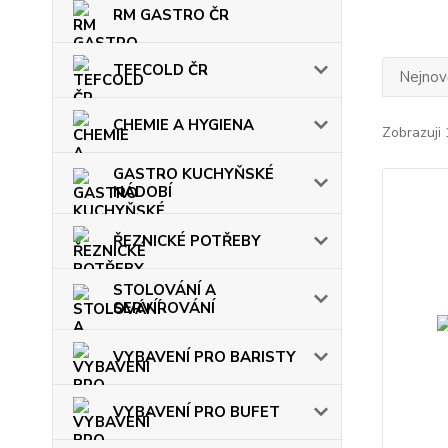
RM GASTRO ČR
TEFCOLD ČR
Nejnově
CHEMIE A HYGIENA
Zobrazuji 
GASTRO KUCHYŇSKÉ
NÁDOBÍ
ŘEZNICKÉ POTŘEBY
STOLOVÁNÍ A
SERVÍROVÁNÍ
VYBAVENÍ PRO BARISTY
VYBAVENÍ PRO BUFET