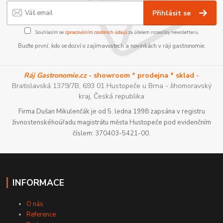
Přihlásit se
Souhlasím se
zpracováním osobních údajů
za účelem rozesílky newsletteru.
Buďte první, kdo se dozví o zajímavostech a novinkách v ráji gastronomie.
Ráj Gastronomie.cz
- showroom * prodejna * sklad
-
Bratislavská 1379/7B, 693 01 Hustopeče u Brna - Jihomoravský
kraj, Česká republika
Firma Dušan Mikulenčák je od 5. ledna 1998 zapsána v registru
živnostenskéhoúřadu magistrátu města Hustopeče pod evidenčním
číslem: 370403-5421-00.
INFORMACE
O nás
Reference