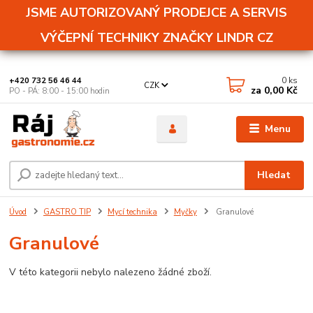
JSME AUTORIZOVANÝ PRODEJCE A SERVIS
VÝČEPNÍ TECHNIKY ZNAČKY LINDR CZ
0
ks
+420 732 56 46 44
CZK
za
0,00 Kč
PO - PÁ: 8:00 - 15:00 hodin
Menu
Hledat
Úvod
GASTRO TIP
Mycí technika
Myčky
Granulové
Granulové
V této kategorii nebylo nalezeno žádné zboží.