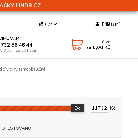
AČKY LINDR CZ
Přihlášení
CZK
DÍME VÁM
0
ks
 732 56 46 44
za
0,00 Kč
Á: 8:00 - 15:00 hodin
icí vitríny samoobslužné
Do
Kč
I OTESTOVÁNO