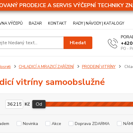
OVANÝ PRODEJCE A SERVIS VÝČEPNÍ TECHNIKY ZN
VNA VÝČEPŮ
BAZAR
KONTAKT
RADY | NÁVODY | KATALOGY
PORA
Hledat
+420
PO - P
osreti
CHLADICÍ A MRAZICÍ ZAŘÍZENÍ
PRODEJNÍ VITRÍNY
Chlad
dicí vitríny samoobslužné
Kč
Od
adem
Novinka
Akce
Doprava ZDARMA
NÁM