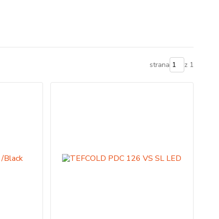
strana
z 1