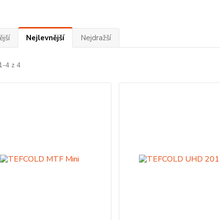
jší
Nejlevnější
Nejdražší
1-4 z 4