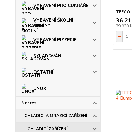
VYBAVENÍ PRO CUKRÁŘE
TEFCOL
36 21
VYBAVENÍ ŠKOLNÍ
JÍDELNY
29 930 
VYBAVENÍ PIZZERIE
SKLADOVÁNÍ
OSTATNÍ
UNOX
Nosreti
CHLADICÍ A MRAZICÍ ZAŘÍZENÍ
CHLADICÍ ZAŘÍZENÍ