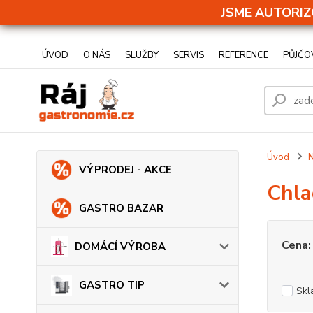
JSME AUTORIZ
ÚVOD
O NÁS
SLUŽBY
SERVIS
REFERENCE
PŮJČO
Úvod
N
VÝPRODEJ - AKCE
Chla
GASTRO BAZAR
Cena:
DOMÁCÍ VÝROBA
GASTRO TIP
Skl