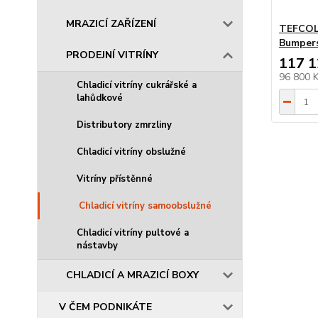
MRAZICÍ ZAŘÍZENÍ
TEFCOLD
Bumper
PRODEJNÍ VITRÍNY
117 1
96 800 
Chladicí vitríny cukrářské a
lahůdkové
Distributory zmrzliny
Chladicí vitríny obslužné
Vitríny přístěnné
Chladicí vitríny samoobslužné
Chladicí vitríny pultové a
nástavby
CHLADICÍ A MRAZICÍ BOXY
V ČEM PODNIKÁTE