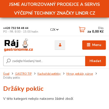
JSME AUTORIZOVANÝ PRODEJCE A SERVIS
VÝČEPNÍ TECHNIKY ZNAČKY LINDR CZ
0
ks
+420 732 56 46 44
CZK
za
0,00 Kč
PO - PÁ: 8:00 - 15:00 hodin
Menu
Hledat
Úvod
GASTRO TIP
Kuchařské potřeby
Hrnce, pekáče, pánve
Držáky poklic
Držáky poklic
V této kategorii nebylo nalezeno žádné zboží.