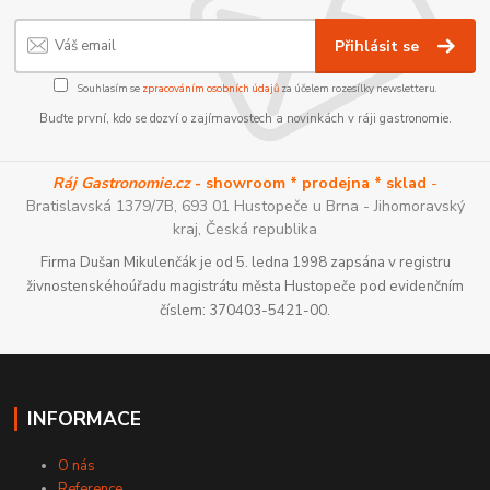
Přihlásit se
Souhlasím se
zpracováním osobních údajů
za účelem rozesílky newsletteru.
Buďte první, kdo se dozví o zajímavostech a novinkách v ráji gastronomie.
Ráj Gastronomie.cz
- showroom * prodejna * sklad
-
Bratislavská 1379/7B, 693 01 Hustopeče u Brna - Jihomoravský
kraj, Česká republika
Firma Dušan Mikulenčák je od 5. ledna 1998 zapsána v registru
živnostenskéhoúřadu magistrátu města Hustopeče pod evidenčním
číslem: 370403-5421-00.
INFORMACE
O nás
Reference