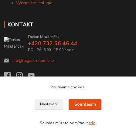
Výčepní technologie
KONTAKT
Dušan Mikulenčák
+420 732 56 46 44
PO - PÁ: 8:00 - 15:00 hodin
info@rajgastronomie.cz
Používáme cookies.
Upravit sběr cookies.
Souhlasím
Nastavení
Copyright © 2026 Ráj Gastronomie.cz
Souhlas můžete odmítnout
zde
.
Vytvořeno na
Eshop-rychle.cz