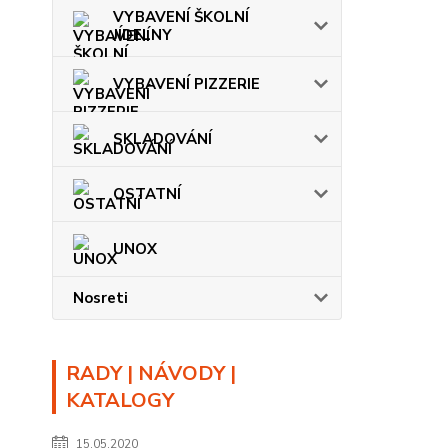
VYBAVENÍ ŠKOLNÍ
JÍDELNY
VYBAVENÍ PIZZERIE
SKLADOVÁNÍ
OSTATNÍ
UNOX
Nosreti
RADY | NÁVODY |
KATALOGY
15.05.2020