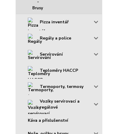
Brusy
Pizza inventář
Regály a police
Servírování
Teploměry HACCP
Termoporty, termosy
Vozíky servírovací a
regálové
Káva a příslušenství
Nože, ocílky a brusy