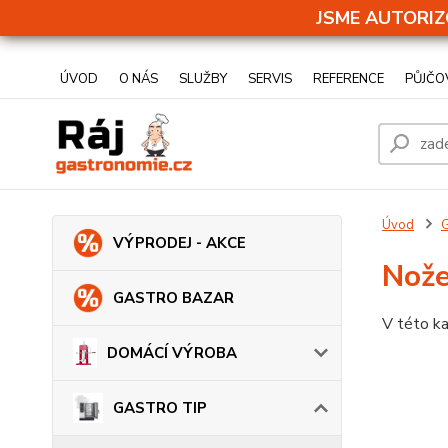
JSME AUTORIZ
ÚVOD
O NÁS
SLUŽBY
SERVIS
REFERENCE
PŮJČO
Úvod
VÝPRODEJ - AKCE
Nože
GASTRO BAZAR
V této ka
DOMÁCÍ VÝROBA
GASTRO TIP