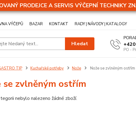
OVANÝ PRODEJCE A SERVIS VÝČEPNÍ TECHNIKY ZN
VNA VÝČEPŮ
BAZAR
KONTAKT
RADY | NÁVODY | KATALOGY
PORA
Hledat
+420
PO - P
GASTRO TIP
Kuchařské potřeby
Nože
Nože se zvlněným ostřím
 se zvlněným ostřím
tegorii nebylo nalezeno žádné zboží.