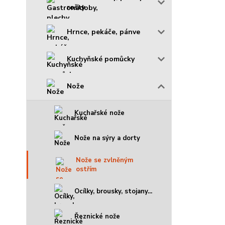
rošty
Hrnce, pekáče, pánve
Kuchyňské pomůcky
Nože
Kuchařské nože
Nože na sýry a dorty
Nože se zvlněným
ostřím
Ocílky, brousky, stojany...
Řeznické nože