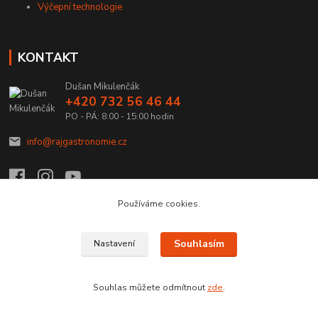
Výčepní technologie
KONTAKT
Dušan Mikulenčák
+420 732 56 46 44
PO - PÁ: 8:00 - 15:00 hodin
info@rajgastronomie.cz
Používáme cookies.
Upravit sběr cookies.
Souhlasím
Nastavení
Copyright © 2026 Ráj Gastronomie.cz
Souhlas můžete odmítnout
zde
.
Vytvořeno na
Eshop-rychle.cz