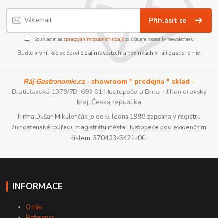
Přihlásit se
Souhlasím se
zpracováním osobních údajů
za účelem rozesílky newsletteru.
Buďte první, kdo se dozví o zajímavostech a novinkách v ráji gastronomie.
Ráj Gastronomie.cz
- showroom * prodejna * sklad
-
Bratislavská 1379/7B, 693 01 Hustopeče u Brna - Jihomoravský
kraj, Česká republika
Firma Dušan Mikulenčák je od 5. ledna 1998 zapsána v registru
živnostenskéhoúřadu magistrátu města Hustopeče pod evidenčním
číslem: 370403-5421-00.
INFORMACE
O nás
Reference