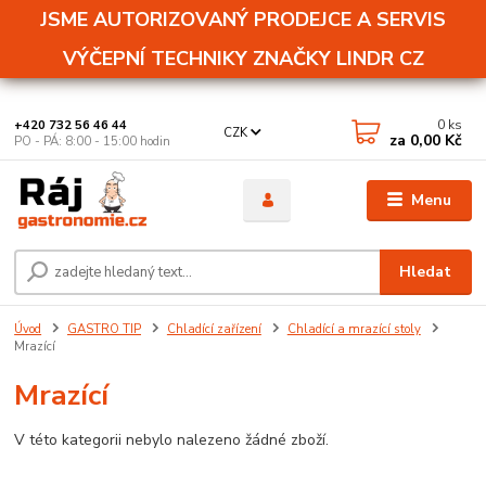
JSME AUTORIZOVANÝ PRODEJCE A SERVIS
VÝČEPNÍ TECHNIKY ZNAČKY LINDR CZ
0
ks
+420 732 56 46 44
CZK
za
0,00 Kč
PO - PÁ: 8:00 - 15:00 hodin
Menu
Hledat
Úvod
GASTRO TIP
Chladící zařízení
Chladící a mrazící stoly
Mrazící
Mrazící
V této kategorii nebylo nalezeno žádné zboží.