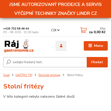
JSME AUTORIZOVANÝ PRODEJCE A SERVIS
VÝČEPNÍ TECHNIKY ZNAČKY LINDR CZ
0
ks
+420 732 56 46 44
CZK
za
0,00 Kč
PO - PÁ: 8:00 - 15:00 hodin
Menu
Hledat
Úvod
GASTRO TIP
Termické přístroje
Stolní fritézy
Stolní fritézy
V této kategorii nebylo nalezeno žádné zboží.