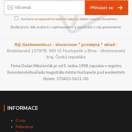
Přihlásit se
Souhlasím se
zpracováním osobních údajů
za účelem rozesílky newsletteru.
Buďte první, kdo se dozví o zajímavostech a novinkách v ráji gastronomie.
Ráj Gastronomie.cz
- showroom * prodejna * sklad
-
Bratislavská 1379/7B, 693 01 Hustopeče u Brna - Jihomoravský
kraj, Česká republika
Firma Dušan Mikulenčák je od 5. ledna 1998 zapsána v registru
živnostenskéhoúřadu magistrátu města Hustopeče pod evidenčním
číslem: 370403-5421-00.
INFORMACE
O nás
Reference