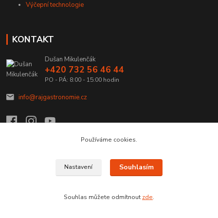
Výčepní technologie
KONTAKT
Dušan Mikulenčák
+420 732 56 46 44
PO - PÁ: 8:00 - 15:00 hodin
info@rajgastronomie.cz
Používáme cookies.
Upravit sběr cookies.
Souhlasím
Nastavení
Copyright © 2026 Ráj Gastronomie.cz
Souhlas můžete odmítnout
zde
.
Vytvořeno na
Eshop-rychle.cz