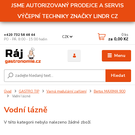
JSME AUTORIZOVANÝ PRODEJCE A SERVIS
VÝČEPNÍ TECHNIKY ZNAČKY LINDR CZ
0
ks
+420 732 56 46 44
CZK
za
0,00 Kč
PO - PÁ: 8:00 - 15:00 hodin
Menu
Hledat
Úvod
GASTRO TIP
Varná modulární zařízení
Bertos MAXIMA 900
Vodní lázně
Vodní lázně
V této kategorii nebylo nalezeno žádné zboží.