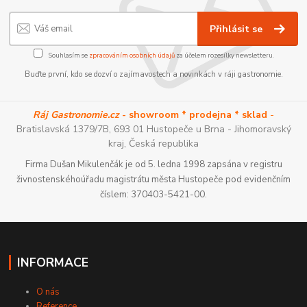
Přihlásit se
Souhlasím se
zpracováním osobních údajů
za účelem rozesílky newsletteru.
Buďte první, kdo se dozví o zajímavostech a novinkách v ráji gastronomie.
Ráj Gastronomie.cz
- showroom * prodejna * sklad
-
Bratislavská 1379/7B, 693 01 Hustopeče u Brna - Jihomoravský
kraj, Česká republika
Firma Dušan Mikulenčák je od 5. ledna 1998 zapsána v registru
živnostenskéhoúřadu magistrátu města Hustopeče pod evidenčním
číslem: 370403-5421-00.
INFORMACE
O nás
Reference