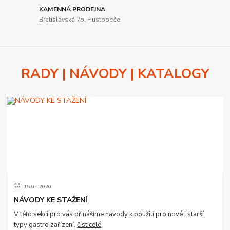
KAMENNÁ PRODEJNA
Bratislavská 7b, Hustopeče
RADY | NÁVODY | KATALOGY
15
.
05
.
2020
NÁVODY KE STAŽENÍ
V této sekci pro vás přinášíme návody k použití pro nové i starší
typy gastro zařízení.
číst celé