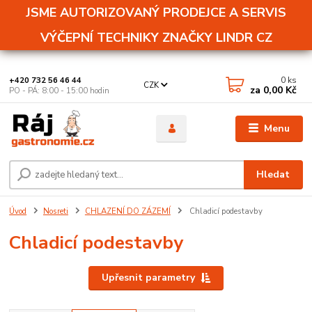
JSME AUTORIZOVANÝ PRODEJCE A SERVIS
VÝČEPNÍ TECHNIKY ZNAČKY LINDR CZ
0
ks
+420 732 56 46 44
CZK
za
0,00 Kč
PO - PÁ: 8:00 - 15:00 hodin
Menu
Hledat
Úvod
Nosreti
CHLAZENÍ DO ZÁZEMÍ
Chladicí podestavby
Chladicí podestavby
Upřesnit parametry